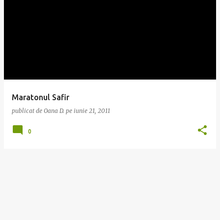
Maratonul Safir
publicat de
Oana D.
pe
iunie 21, 2011
0