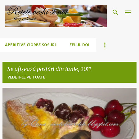
Treceți la conținutul principal
APERITIVE CIORBE SOSURI
FELUL DOI
Se afișează postări din iunie, 2011
VEDEȚI-LE PE TOATE
P
o
s
t
ă