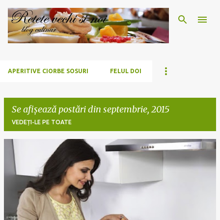
Treceți la conținutul principal
APERITIVE CIORBE SOSURI
FELUL DOI
Se afișează postări din septembrie, 2015
VEDEȚI-LE PE TOATE
P
o
s
t
ă