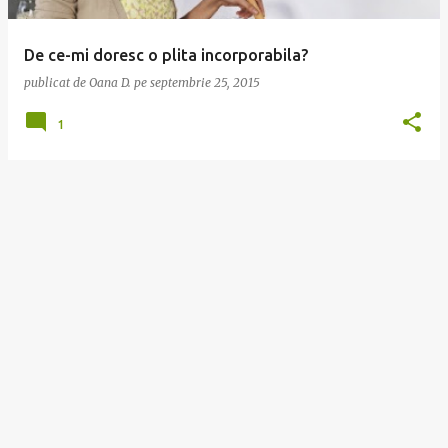
r
i
De ce-mi doresc o plita incorporabila?
publicat de
Oana D.
pe
septembrie 25, 2015
1