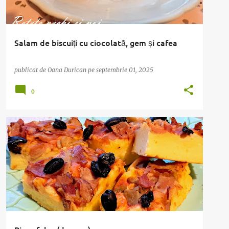
Salam de biscuiți cu ciocolată, gem și cafea
publicat de
Oana Durican
pe
septembrie 01, 2025
0
APERITIVE
PIZZA
PIZZA FALSA
RETETE MODERNE