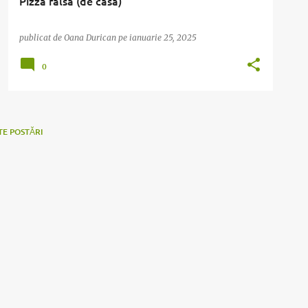
Pizza falsa (de casa)
publicat de
Oana Durican
pe
ianuarie 25, 2025
0
TE POSTĂRI