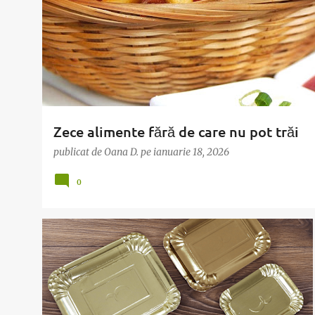
t
ă
r
i
Zece alimente fără de care nu pot trăi
publicat de
Oana D.
pe
ianuarie 18, 2026
0
AMBALAJE
ARTICOL
COFETARIE
PATISERIE
SNICK
TAVITE
+