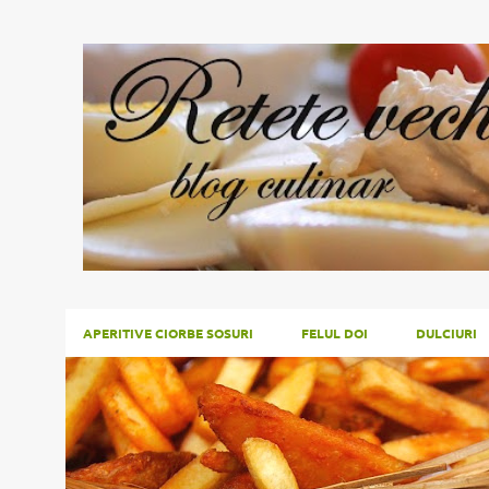
APERITIVE CIORBE SOSURI
FELUL DOI
DULCIURI
P
LEAPSA
o
s