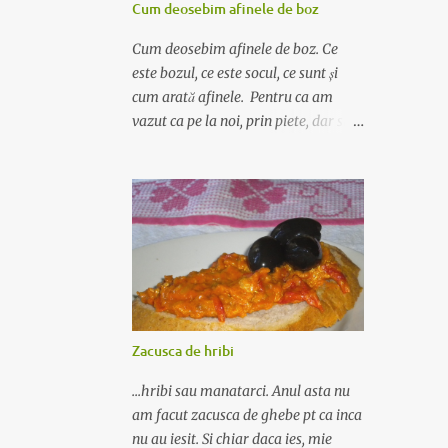
Cum deosebim afinele de boz
Cum deosebim afinele de boz. Ce
este bozul, ce este socul, ce sunt și
cum arată afinele. Pentru ca am
vazut ca pe la noi, prin piete, dar si
pe la comerciantii de ocazie de pe
marginea drumurilor, se practica un
soi de fraiereala a cumparatorului de
afine, m-am gandit ca ar fi nimerit
sa incerc sa scriu despre deosebirea
dintre afine si alte fructe cu care
seamana pana la identitate, precum
bozul si socul, si pe care comerciantii
le vand pe post de afine. Afinul , sau
Zacusca de hribi
coacazul negru, este un arbust mic cu
frunze ovale, mici - asta este foarte
...hribi sau manatarci. Anul asta nu
important! - iar fructul este rotund,
am facut zacusca de ghebe pt ca inca
de culoare albastru inchis, cu gust
nu au iesit. Si chiar daca ies, mie