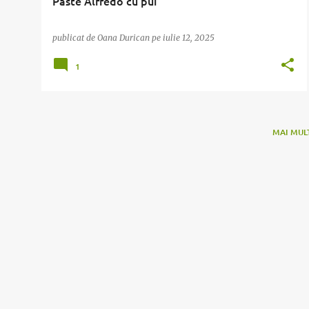
Paste Alfredo cu pui
publicat de
Oana Durican
pe
iulie 12, 2025
1
MAI MUL