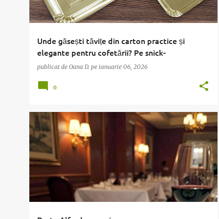
Unde găsești tăvițe din carton practice și
elegante pentru cofetării? Pe snick-
ambalaje.com!
publicat de
Oana D.
pe
ianuarie 06, 2026
0
CARNE DE PUI
PASTE
RETETE INTERNATIONALE
+
1