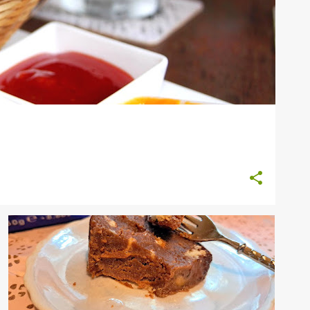
CAFEA
DESERT
DULCIURI
RETETE TRADITIONALE
SALAM DE BISCUITI
+