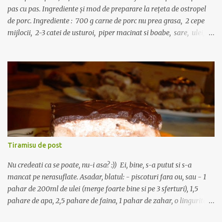
pas cu pas. Ingrediente și mod de preparare la rețeta de ostropel
de porc. Ingrediente : 700 g carne de porc nu prea grasa, 2 cepe
mijlocii, 2-3 catei de usturoi, piper macinat si boabe, sare, ulei, o
lingura de bulion, o foaie de dafin, o lingurita de faina. Carnea se
spala si se portioneaza in bucati mici. Se pune intr-o oala cu 3-4
linguri de ulei sa se rumeneasca pe toate partile, la foc mic. Intre
timp, intr-o tigaie se caleste in 2 linguri de ulei ceapa curatata,
spalata si taiata marunt, cu un praf de sare. Dupa ce devine
translucida se adauga lingurita de faina, se amesteca bine cu ceapa
si uleiul, si imediat se toarna un pahar de apa (200 ml) calda sau
supa de oase, daca aveti la indemana. Se amesteca des ca sa nu se
formeze cocoloase de faina, apoi se toarna sosul si ceapa peste
Tiramisu de post
carnea din oala, numai dupa ce aceasta a prins o crus...
Nu credeati ca se poate, nu-i asa? :)) Ei, bine, s-a putut si s-a
mancat pe nerasuflate. Asadar, blatul: - piscoturi fara ou, sau - 1
pahar de 200ml de ulei (merge foarte bine si pe 3 sferturi), 1,5
pahare de apa, 2,5 pahare de faina, 1 pahar de zahar, o lingurita
de bicarbonat, 1 pliculet de zahar vanilat. Totul se amesteca bine si