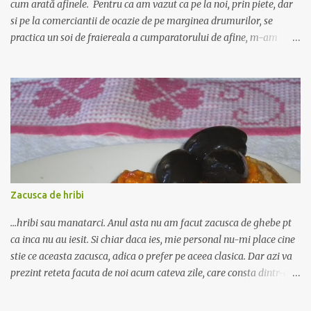
cum arată afinele. Pentru ca am vazut ca pe la noi, prin piete, dar
si pe la comerciantii de ocazie de pe marginea drumurilor, se
practica un soi de fraiereala a cumparatorului de afine, m-am
gandit ca ar fi nimerit sa incerc sa scriu despre deosebirea dintre
afine si alte fructe cu care seamana pana la identitate, precum
bozul si socul, si pe care comerciantii le vand pe post de afine.
Afinul , sau coacazul negru, este un arbust mic cu frunze ovale, mici
- asta este foarte important! - iar fructul este rotund, de culoare
albastru inchis, cu gust dulce acrisor. Fructele nu cresc in manunchi
- alt aspect important! Se recolteaza din iulie pana in septembrie si
se foloseste in special ca diuretic, antibacterian si in diabet. Bozul
este inrudit cu socul, creste chiar si pe marginea drumurilor, are
Zacusca de hribi
frunzele alungite, penate, iar fructele sunt aproape la fel ca afinele,
doar ca mai inchise la culoare batand i...
...hribi sau manatarci. Anul asta nu am facut zacusca de ghebe pt
ca inca nu au iesit. Si chiar daca ies, mie personal nu-mi place cine
stie ce aceasta zacusca, adica o prefer pe aceea clasica. Dar azi va
prezint reteta facuta de noi acum cateva zile, care consta dintr-o
reteta de zacusca clasica plus hribi. Gustul a iesit neasteptat de
bun, adica nu predomina ciuperca, ci gustul de zacusca de vinete.