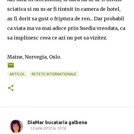
sciatica si nu m-ar fi tintuit in camera de hotel,
as fi dorit sa gust o friptura de ren... Dar probabil
ca viata ma va mai aduce prin Suedia vreodata, ca
sa implinesc ceea ce azi nu pot sa vizitez.
Maine, Norvegia, Oslo.
ARTICOL
RETETE INTERNATIONALE
DiaMar bucataria galbena
C
13 iulie 2012 la 13:18