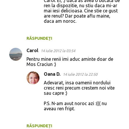
Carol. Ei, :) daca as avea o bucata de
ren la dispozitie, nu stiu daca mi-ar
mai iesi delicioasa. Cine stie ce gust
are renul? Dar poate aflu maine,
daca am noroc.
RĂSPUNDEȚI
Carol
14 iulie 2012 la 03:54
Pentru mine renii imi aduc aminte doar de
Mos Craciun :)
Oana D.
14 iulie 2012 la 22:50
Adevarat, insa oamenii nordului
cresc reni precum crestem noi vite
sau capre :)
P.S. N-am avut noroc azi :((( nu
aveau ren fript.
RĂSPUNDEȚI