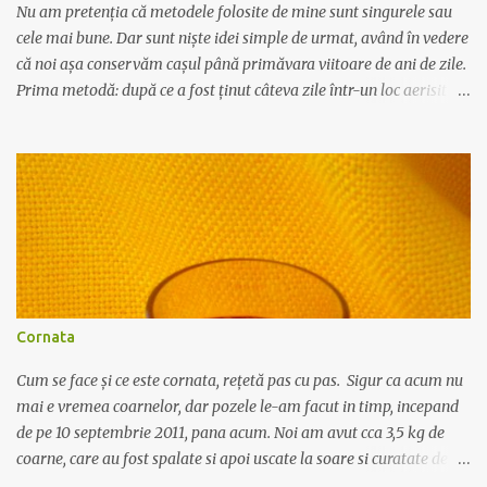
scurs. Curatirea trebu...
Nu am pretenția că metodele folosite de mine sunt singurele sau
cele mai bune. Dar sunt niște idei simple de urmat, având în vedere
că noi așa conservăm cașul până primăvara viitoare de ani de zile.
Prima metodă: după ce a fost ținut câteva zile într-un loc aerisit să
se mai usuce - de regulă cașul este umed când îl cumperi,
primăvara - îl tăiem felii groase, dăm puțină sare pe deasupra și
fiecare felie o învelim în pungă de plastic apoi toate feliile le
punem într-un sertar la congelator. A doua metodă: se feliază
cașul și se dă prin mașina de tocat. Se dă sare după gust și se
formează suluri învelite în folie transparentă care se pun la
congelator. Când avem nevoie de o felie sau de un rulou, îl scoatem
de la congelator și îl lăsăm în frigider până când se dezgheață - de
regulă de seara până dimineața. Dacă îl scoateți direct din
Cornata
congelator la temperatura camerei, se dezgheață mult prea
repede, pierde apa și rămâne un fel de brânză zguroasă și
Cum se face și ce este cornata, rețetă pas cu pas. Sigur ca acum nu
neplăcută la gust c...
mai e vremea coarnelor, dar pozele le-am facut in timp, incepand
de pe 10 septembrie 2011, pana acum. Noi am avut cca 3,5 kg de
coarne, care au fost spalate si apoi uscate la soare si curatate de
codite. Au fost puse intr-o sticla de plastic de 5 litri, iar peste ele s-a