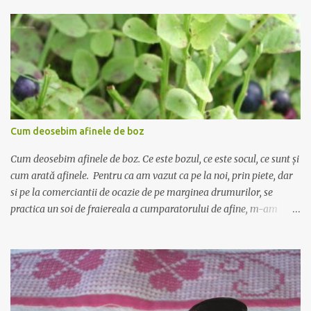
Cum deosebim afinele de boz
Cum deosebim afinele de boz. Ce este bozul, ce este socul, ce sunt și
cum arată afinele. Pentru ca am vazut ca pe la noi, prin piete, dar
si pe la comerciantii de ocazie de pe marginea drumurilor, se
practica un soi de fraiereala a cumparatorului de afine, m-am
gandit ca ar fi nimerit sa incerc sa scriu despre deosebirea dintre
afine si alte fructe cu care seamana pana la identitate, precum
bozul si socul, si pe care comerciantii le vand pe post de afine.
Afinul , sau coacazul negru, este un arbust mic cu frunze ovale, mici
- asta este foarte important! - iar fructul este rotund, de culoare
albastru inchis, cu gust dulce acrisor. Fructele nu cresc in manunchi