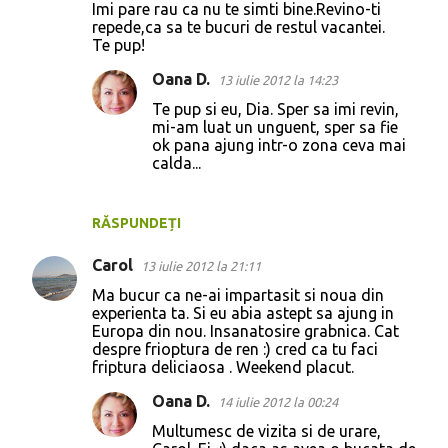
o
Imi pare rau ca nu te simti bine.Revino-ti
repede,ca sa te bucuri de restul vacantei.
m
Te pup!
e
Oana D.
13 iulie 2012 la 14:23
n
Te pup si eu, Dia. Sper sa imi revin,
t
mi-am luat un unguent, sper sa fie
a
ok pana ajung intr-o zona ceva mai
calda...
r
i
RĂSPUNDEȚI
i
Carol
13 iulie 2012 la 21:11
Ma bucur ca ne-ai impartasit si noua din
experienta ta. Si eu abia astept sa ajung in
Europa din nou. Insanatosire grabnica. Cat
despre frioptura de ren :) cred ca tu faci
friptura deliciaosa . Weekend placut.
Oana D.
14 iulie 2012 la 00:24
Multumesc de vizita si de urare,