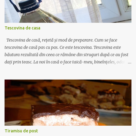
translucida se adauga lingurita de faina, se amesteca bine cu ceapa
si uleiul, si imediat se toarna un pahar de apa (200 ml) calda sau
supa de oase, daca aveti la indemana. Se amesteca des ca sa nu se
formeze cocoloase de faina, apoi se toarna sosul si ceapa peste
Tescovina de casa
carnea din oala, numai dupa ce aceasta a prins o crus...
Tescovina de casă, rețetă și mod de preparare. Cum se face
tescovina de casă pas cu pas. Ce este tescovina. Tescovina este
băutura rezultată din ceea ce rămâne din struguri după ce au fost
dați prin teasc. La noi în casă o face taică-meu, bineînțeles, odată
la câțiva ani, după ce face vinul. În primul rând strugurii nu se dau
prin teasc până nu mai rămâne nimic din boască. Așa, cam 10-20%
din zeamă e bine să rămână acolo. Apoi se pune boasca în saci de
plastic și se așteaptă măcar câteva zile. O puteți lăsa deoparte și 2-
3 luni, nu e nici o problemă. Apoi se pune într-un cazan de felul
celui din poză (dar e mult mai bine să fie din cupru), cazanul să nu
fie plin ochi, să rămână spațiu cam de o palmă. Apoi se pune
capacul peste cazan și se lipește de jur împrejurul vasului cu un
aluat făcut din făină cu apă. Un pic de aluat se pune și în partea de
Tiramisu de post
sus, de unde iese țeava de cupru, ca să etanșeizeze vasul. Astfel,