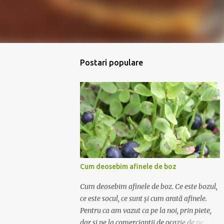
Postari populare
Cum deosebim afinele de boz
Cum deosebim afinele de boz. Ce este bozul,
ce este socul, ce sunt și cum arată afinele.
Pentru ca am vazut ca pe la noi, prin piete,
dar si pe la comerciantii de ocazie de pe