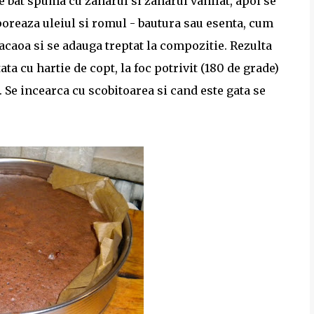
e bat spuma cu zaharul si zaharul vanilat, apoi se
oreaza uleiul si romul - bautura sau esenta, cum
cacaoa si se adauga treptat la compozitie. Rezulta
ta cu hartie de copt, la foc potrivit (180 de grade)
 Se incearca cu scobitoarea si cand este gata se