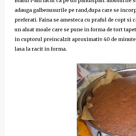
Blatul l-am facut ca pe un pandispan: albusurile s
adauga galbenusurile pe rand,dupa care se incorp
preferati. Faina se amesteca cu praful de copt si 
un aluat moale care se pune in forma de tort tapeta
in cuptorul preincalzit aproximativ 40 de minute.
lasa la racit in forma.