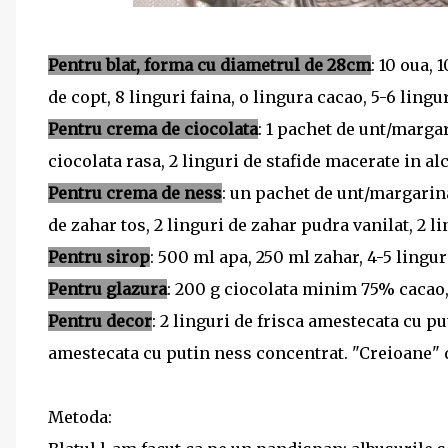
Pentru blat, forma cu diametrul de 28cm
: 10 oua, 
de copt, 8 linguri faina, o lingura cacao, 5-6 lingur
Pentru crema de ciocolata
: 1 pachet de unt/marga
ciocolata rasa, 2 linguri de stafide macerate in alco
Pentru crema de ness
: un pachet de unt/margarina,
de zahar tos, 2 linguri de zahar pudra vanilat, 2 li
Pentru sirop
: 500 ml apa, 250 ml zahar, 4-5 lingu
Pentru glazura
: 200 g ciocolata minim 75% cacao, 
Pentru decor
: 2 linguri de frisca amestecata cu pu
amestecata cu putin ness concentrat. "Creioane" de
Metoda: