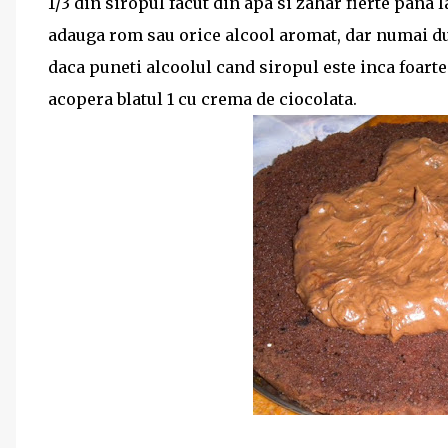
1/3 din siropul facut din apa si zahar fierte pana 
adauga rom sau orice alcool aromat, dar numai dup
daca puneti alcoolul cand siropul este inca foarte
acopera blatul 1 cu crema de ciocolata.