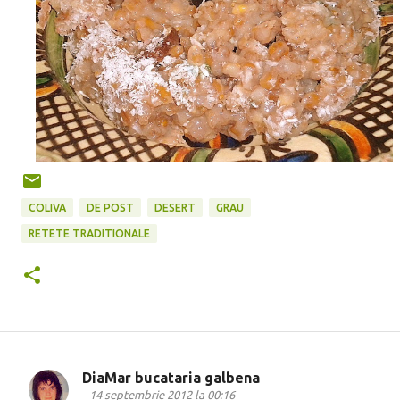
COLIVA
DE POST
DESERT
GRAU
RETETE TRADITIONALE
DiaMar bucataria galbena
C
14 septembrie 2012 la 00:16