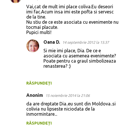
o
Vai,cat de mult imi place coliva.Eu deseori
imi fac.Acum insa imi este pofta si servesc
m
de la tine.
e
Nu stiu de ce este asociata cu evenimente nu
tocmai placute.
n
Pupici multi!
t
Oana D.
14 septembrie 2012 la 15:37
a
Si mie imi place, Dia. De ce e
r
asociata cu asemenea evenimente?
i
Poate pentru ca graul simbolizeaza
renasterea? :)
i
RĂSPUNDEȚI
Anonim
15 noiembrie 2014 la 21:06
da are dreptate Dia..eu sunt din Moldova..si
colivia nu lipseste niciodata de la
inmormintare...
RĂSPUNDEȚI