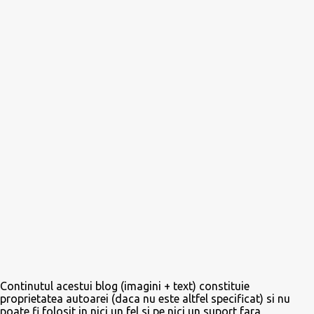
u
n
c
o
m
e
n
t
a
r
i
u
Continutul acestui blog (imagini + text) constituie
proprietatea autoarei (daca nu este altfel specificat) si nu
poate fi folosit in nici un fel si pe nici un suport fara