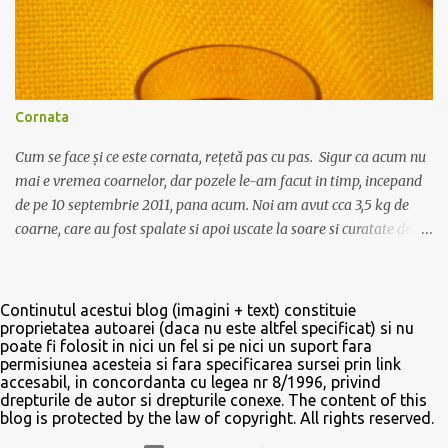
3 luni, nu e nici o problemă. Apoi se pune într-un cazan de felul
celui din poză (dar e mult mai bine să fie din cupru), cazanul să nu
fie plin ochi, să rămână spațiu cam de o palmă. Apoi se pune
capacul peste cazan și se lipește de jur împrejurul vasului cu un
aluat făcut din făină cu apă. Un pic de aluat se pune și în partea de
Cornata
sus, de unde iese țeava de cupru, ca să etanșeizeze vasul. Astfel,
când boasca începe să fiarbă, aburii se ridică înspre țe...
Cum se face și ce este cornata, rețetă pas cu pas. Sigur ca acum nu
mai e vremea coarnelor, dar pozele le-am facut in timp, incepand
de pe 10 septembrie 2011, pana acum. Noi am avut cca 3,5 kg de
coarne, care au fost spalate si apoi uscate la soare si curatate de
codite. Au fost puse intr-o sticla de plastic de 5 litri, iar peste ele s-a
turnat 1 kg de zahar. Sticla se agita bine ca sa amestece fructele cu
zaharul, apoi se lasa asa, cu capacul inchis, timp cateva
Continutul acestui blog (imagini + text) constituie
saptamani, pana cand incepe sa se separe siropul de coarne. In
proprietatea autoarei (daca nu este altfel specificat) si nu
poate fi folosit in nici un fel si pe nici un suport fara
perioada aceea puteti turna alcool peste sirop, in ce proportie
permisiunea acesteia si fara specificarea sursei prin link
doriti. Aici depinde daca vreti o bautura de tip lichior, si atunci se
accesabil, in concordanta cu legea nr 8/1996, privind
toarna maxim jumatate alcool, iar restul sirop, sau daca vreti o
drepturile de autor si drepturile conexe. The content of this
blog is protected by the law of copyright. All rights reserved.
bautura mai tare, doar cu aroma de fructe, si atunci amestecati 3/4
alcool si restul sirop. Dar exista si varianta in care puteti lasa