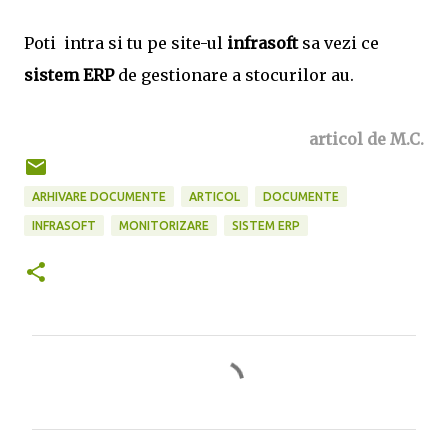
Poti intra si tu pe site-ul
infrasoft
sa vezi ce
sistem ERP
de gestionare a stocurilor au.
articol de M.C.
ARHIVARE DOCUMENTE
ARTICOL
DOCUMENTE
INFRASOFT
MONITORIZARE
SISTEM ERP
C
o
m