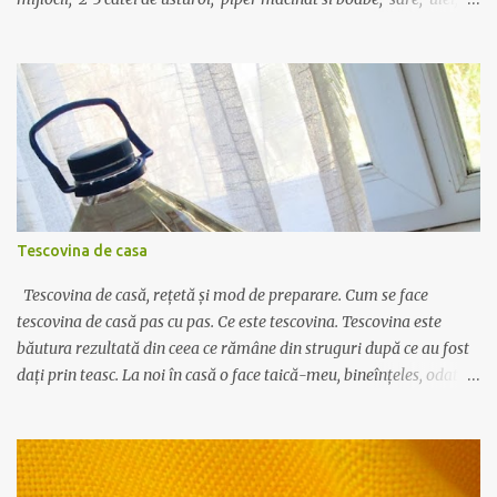
lingura de bulion, o foaie de dafin, o lingurita de faina. Carnea se
spala si se portioneaza in bucati mici. Se pune intr-o oala cu 3-4
linguri de ulei sa se rumeneasca pe toate partile, la foc mic. Intre
timp, intr-o tigaie se caleste in 2 linguri de ulei ceapa curatata,
spalata si taiata marunt, cu un praf de sare. Dupa ce devine
translucida se adauga lingurita de faina, se amesteca bine cu ceapa
si uleiul, si imediat se toarna un pahar de apa (200 ml) calda sau
supa de oase, daca aveti la indemana. Se amesteca des ca sa nu se
formeze cocoloase de faina, apoi se toarna sosul si ceapa peste
Tescovina de casa
carnea din oala, numai dupa ce aceasta a prins o crus...
Tescovina de casă, rețetă și mod de preparare. Cum se face
tescovina de casă pas cu pas. Ce este tescovina. Tescovina este
băutura rezultată din ceea ce rămâne din struguri după ce au fost
dați prin teasc. La noi în casă o face taică-meu, bineînțeles, odată
la câțiva ani, după ce face vinul. În primul rând strugurii nu se dau
prin teasc până nu mai rămâne nimic din boască. Așa, cam 10-20%
din zeamă e bine să rămână acolo. Apoi se pune boasca în saci de
plastic și se așteaptă măcar câteva zile. O puteți lăsa deoparte și 2-