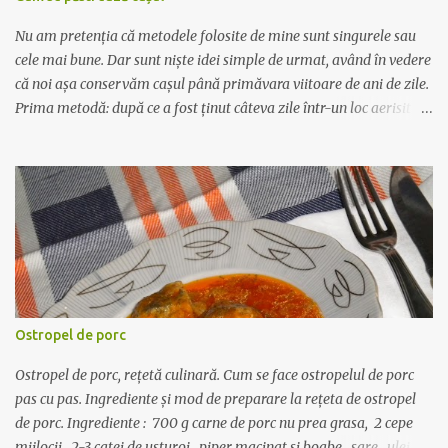
cei de la buno-gourmet , singurul site românesc care vinde carne
de struţ la noi, din fermele care se află pe teritoriul ţării noa...
Nu am pretenția că metodele folosite de mine sunt singurele sau
cele mai bune. Dar sunt niște idei simple de urmat, având în vedere
că noi așa conservăm cașul până primăvara viitoare de ani de zile.
Prima metodă: după ce a fost ținut câteva zile într-un loc aerisit să
se mai usuce - de regulă cașul este umed când îl cumperi,
primăvara - îl tăiem felii groase, dăm puțină sare pe deasupra și
fiecare felie o învelim în pungă de plastic apoi toate feliile le
punem într-un sertar la congelator. A doua metodă: se feliază
cașul și se dă prin mașina de tocat. Se dă sare după gust și se
formează suluri învelite în folie transparentă care se pun la
congelator. Când avem nevoie de o felie sau de un rulou, îl scoatem
de la congelator și îl lăsăm în frigider până când se dezgheață - de
regulă de seara până dimineața. Dacă îl scoateți direct din
Ostropel de porc
congelator la temperatura camerei, se dezgheață mult prea
repede, pierde apa și rămâne un fel de brânză zguroasă și
Ostropel de porc, rețetă culinară. Cum se face ostropelul de porc
neplăcută la gust c...
pas cu pas. Ingrediente și mod de preparare la rețeta de ostropel
de porc. Ingrediente : 700 g carne de porc nu prea grasa, 2 cepe
mijlocii, 2-3 catei de usturoi, piper macinat si boabe, sare, ulei, o