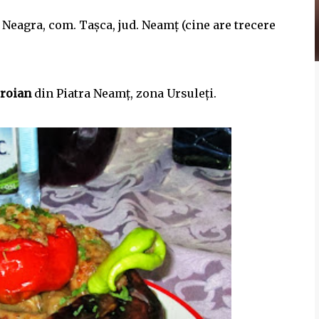
t Neagra, com. Tașca, jud. Neamț (cine are trecere
Troian
din Piatra Neamț, zona Ursuleți.