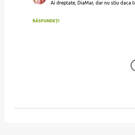
Ai dreptate, DiaMar, dar nu stiu daca to
n
t
RĂSPUNDEȚI
a
r
i
i
T
r
i
m