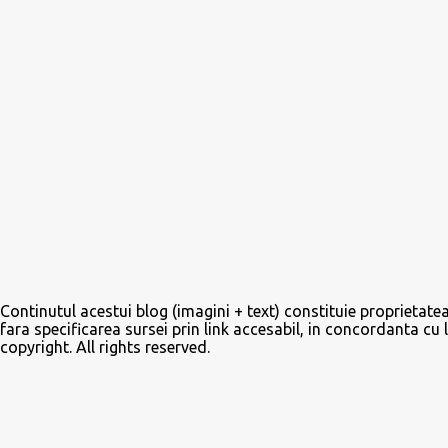
i
t
e
ț
i
u
n
c
o
m
e
n
t
a
r
i
u
Continutul acestui blog (imagini + text) constituie proprietatea 
fara specificarea sursei prin link accesabil, in concordanta cu 
copyright. All rights reserved.