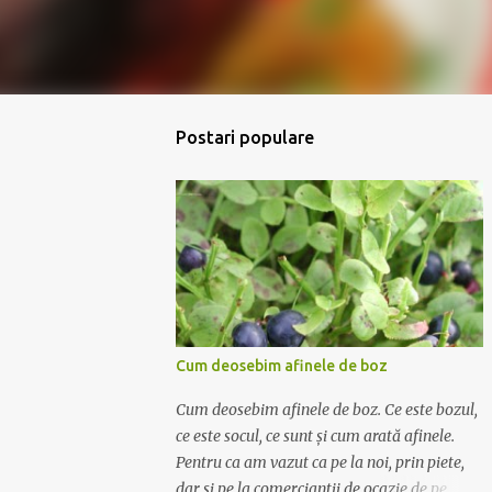
Postari populare
Cum deosebim afinele de boz
Cum deosebim afinele de boz. Ce este bozul,
ce este socul, ce sunt și cum arată afinele.
Pentru ca am vazut ca pe la noi, prin piete,
dar si pe la comerciantii de ocazie de pe