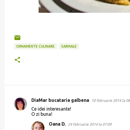
ORNAMENTE CULINARE
SARMALE
DiaMar bucataria galbena
10 februarie 2014 la 08
C
Ce idei interesante!
o
O zi buna!
m
Oana D.
24 februarie 2014 la 07:09
e