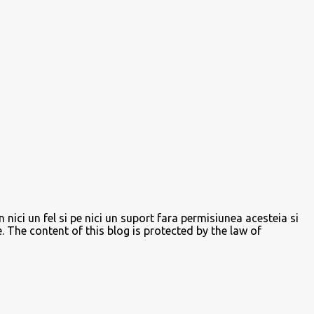
verticala. Crema: un pachet de margarina la
temperatura camerei, o cutie mica de frisca
lichida vegetala, 5-6 linguri de zahar pudra,
intaritor de frisca 1-2 pliculete, o lingurita de
cacao, esenta de rom. Margarina se mixeaza
pana devine ca o spuma apoi se adauga
frisca lichida si se continua mixatul pana
cand crema isi dubleaza volumul. Se adauga
lingurita de cacao si zaharul pudra, se
mixeaza din nou pt 10-20 de secunde, apoi se
adauga esen...
n nici un fel si pe nici un suport fara permisiunea acesteia si
e. The content of this blog is protected by the law of