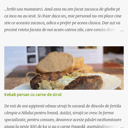
frunzele alungite, penate, iar fructele sunt aproape la fel ca afinele,
doar ca mai inchise la culoare batand i...
...hribi sau manatarci. Anul asta nu am facut zacusca de ghebe pt
ca inca nu au iesit. Si chiar daca ies, mie personal nu-mi place cine
stie ce aceasta zacusca, adica o prefer pe aceea clasica. Dar azi va
prezint reteta facuta de noi acum cateva zile, care consta dintr-o
reteta de zacusca clasica plus hribi. Gustul a iesit neasteptat de
bun, adica nu predomina ciuperca, ci gustul de zacusca de vinete.
Asadar folosim: 60 de ardei mari, 60 de gogoșari, 12 vinete, 3 kg de
ceapa, 800 g de bulion de roșii, 1 kg de morcov, 2 kg de hribi, piper,
sare, foi de dafin, 1,5 l ulei . Hribii nu pot fi decat conservati la
vremea asta, pt ca ei ies prin august, pe la mijlocul lunii, si in
perioada aceea nu gasiti toate ingredientele pt zacusca. Cel putin
in zona asta de depresiune de munte gogosarii abia acum, prin
septembrie, apar pe piata. Ardeii, gogosarii si vinetele se coc, se
Kebab persan cu carne de strut
curata de coji si de seminte (doar ardeii si gogosarii) si se lasa la
scurs. Curatirea trebu...
De mii de ani egiptenii vânau struţi în savană de dincolo de fertila
câmpie a Nilului pentru hrană. Astăzi, struţii se cresc în ferme
specializate, pentru consum, deoarece aceste păsări nezburatoare
ajung la peste 100 de kg şi au o carne fragedă, asemănătoare cu