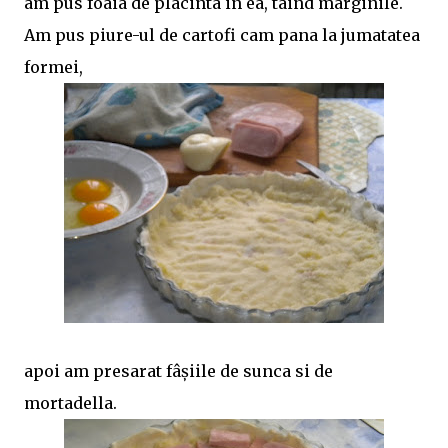
am pus foaia de placinta in ea, taind marginile.
Am pus piure-ul de cartofi cam pana la jumatatea
formei,
apoi am presarat fâşiile de sunca si de
mortadella.