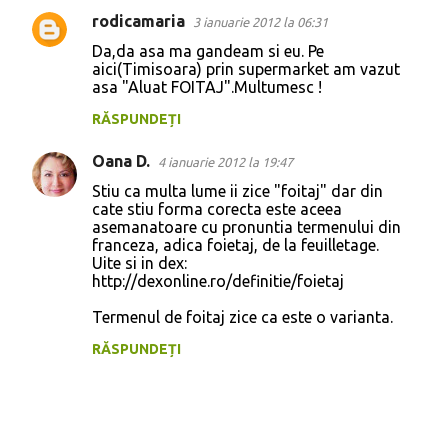
rodicamaria
3 ianuarie 2012 la 06:31
Da,da asa ma gandeam si eu. Pe
aici(Timisoara) prin supermarket am vazut
asa "Aluat FOITAJ".Multumesc !
RĂSPUNDEȚI
Oana D.
4 ianuarie 2012 la 19:47
Stiu ca multa lume ii zice "foitaj" dar din
cate stiu forma corecta este aceea
asemanatoare cu pronuntia termenului din
franceza, adica foietaj, de la feuilletage.
Uite si in dex:
http://dexonline.ro/definitie/foietaj
Termenul de foitaj zice ca este o varianta.
RĂSPUNDEȚI