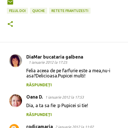
FELUL DOI
QUICHE
RETETE FRANTUZESTI
DiaMar bucataria galbena
C
1 ianuarie 2012 la 17:25
o
Felia aceea de pe farfurie este a mea,nu-i
asa?Delicioasa.Pupicei multi!
m
e
RĂSPUNDEȚI
n
Oana D.
1 ianuarie 2012 la 17:53
t
Dia, a ta sa fie :p Pupicei si tie!
a
RĂSPUNDEȚI
r
i
rodicamaria
2 ianuarie 2012 la 11:02