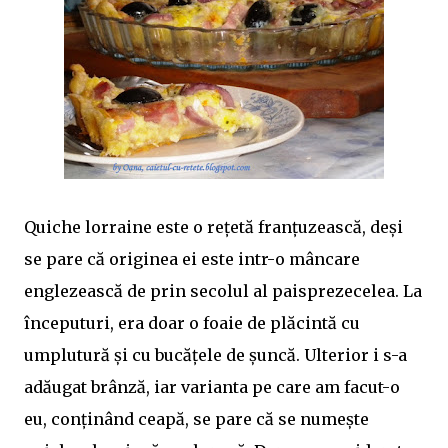
Quiche lorraine este o reţetă franţuzească, deşi
se pare că originea ei este intr-o mâncare
englezească de prin secolul al paisprezecelea. La
începuturi, era doar o foaie de plăcintă cu
umplutură şi cu bucăţele de şuncă. Ulterior i s-a
adăugat brânză, iar varianta pe care am facut-o
eu, conţinând ceapă, se pare că se numeşte