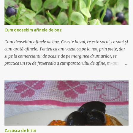
Cum deosebim afinele de boz
Cum deosebim afinele de boz. Ce este bozul, ce este socul, ce sunt și
cum arată afinele. Pentru ca am vazut ca pe la noi, prin piete, dar
si pe la comerciantii de ocazie de pe marginea drumurilor, se
practica un soi de fraiereala a cumparatorului de afine, m-am
gandit ca ar fi nimerit sa incerc sa scriu despre deosebirea dintre
afine si alte fructe cu care seamana pana la identitate, precum
bozul si socul, si pe care comerciantii le vand pe post de afine.
Afinul , sau coacazul negru, este un arbust mic cu frunze ovale, mici
- asta este foarte important! - iar fructul este rotund, de culoare
albastru inchis, cu gust dulce acrisor. Fructele nu cresc in manunchi
- alt aspect important! Se recolteaza din iulie pana in septembrie si
se foloseste in special ca diuretic, antibacterian si in diabet. Bozul
este inrudit cu socul, creste chiar si pe marginea drumurilor, are
Zacusca de hribi