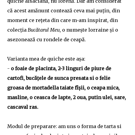
quiche alsaciană, nu lorenă. Dar am considerat
că acest amănunt contează ceva mai puţin, din
moment ce reţeta din care m-am inspirat, din
colecţia
Bucătarul Meu
, o numeşte lorraine şi o
asezonează cu rondele de ceapă.
Varianta mea de quiche este aşa:
-
o foaie de placinta, 2-3 linguri de piure de
cartofi, bucăţele de sunca presata si o felie
groasa de mortadella taiate fîşii, o ceapa mica,
masline, o ceasca de lapte, 2 oua, putin ulei, sare,
cascaval ras.
Modul de preparare: am uns o forma de tarta si