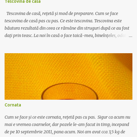
Tescovina de casa
carnea din oala, numai dupa ce aceasta a prins o crus...
Tescovina de casă, rețetă și mod de preparare. Cum se face
tescovina de casă pas cu pas. Ce este tescovina. Tescovina este
băutura rezultată din ceea ce rămâne din struguri după ce au fost
dați prin teasc. La noi în casă o face taică-meu, bineînțeles, odată
la câțiva ani, după ce face vinul. În primul rând strugurii nu se dau
prin teasc până nu mai rămâne nimic din boască. Așa, cam 10-20%
din zeamă e bine să rămână acolo. Apoi se pune boasca în saci de
plastic și se așteaptă măcar câteva zile. O puteți lăsa deoparte și 2-
3 luni, nu e nici o problemă. Apoi se pune într-un cazan de felul
celui din poză (dar e mult mai bine să fie din cupru), cazanul să nu
fie plin ochi, să rămână spațiu cam de o palmă. Apoi se pune
capacul peste cazan și se lipește de jur împrejurul vasului cu un
aluat făcut din făină cu apă. Un pic de aluat se pune și în partea de
Cornata
sus, de unde iese țeava de cupru, ca să etanșeizeze vasul. Astfel,
când boasca începe să fiarbă, aburii se ridică înspre țe...
Cum se face și ce este cornata, rețetă pas cu pas. Sigur ca acum nu
mai e vremea coarnelor, dar pozele le-am facut in timp, incepand
de pe 10 septembrie 2011, pana acum. Noi am avut cca 3,5 kg de