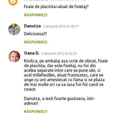
i
foaie de placinta=aluat de foietaj?
RĂSPUNDEȚI
Danutza
2 ianuarie 2012 la 18:17
Delicioasa!!!
RĂSPUNDEȚI
Oana D.
2 ianuarie 2012 la 22:22
Rodica, pe ambalaj asa scrie de obicei, foaie
de placinta, dar este foietaj, nu foi din
acelea separate intre care se pune ulei, ci
acel millefeuilles, aluat frantuzesc, care se
unge cu unt amestecat cu faina si se pliaza
de mai multe ori ca sa iasa foi-foi cand se
coace.
Danutza, a iesit foarte gustoasa, intr-
adevar!
RĂSPUNDEȚI