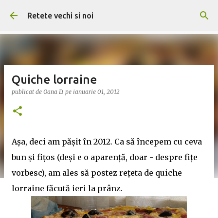
Treceți la conținutul principal
Retete vechi si noi
Quiche lorraine
publicat de
Oana D.
pe
ianuarie 01, 2012
Aşa, deci am păşit în 2012. Ca să începem cu ceva
bun şi fiţos (deşi e o aparenţă, doar - despre fiţe
vorbesc), am ales să postez reţeta de quiche
lorraine făcută ieri la prânz.