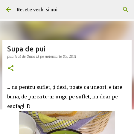
Treceți la conținutul principal
Retete vechi si noi
Supa de pui
publicat de
Oana D.
pe
noiembrie 05, 2011
... nu pentru suflet, :) desi, poate ca uneori, e tare
buna, de parca te-ar unge pe suflet, nu doar pe
esofag! :D