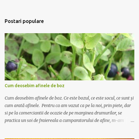
Postari populare
Cum deosebim afinele de boz
Cum deosebim afinele de boz. Ce este bozul, ce este socul, ce sunt și
cum arată afinele. Pentru ca am vazut ca pe la noi, prin piete, dar
si pe la comerciantii de ocazie de pe marginea drumurilor, se
practica un soi de fraiereala a cumparatorului de afine, m-am
gandit ca ar fi nimerit sa incerc sa scriu despre deosebirea dintre
afine si alte fructe cu care seamana pana la identitate, precum