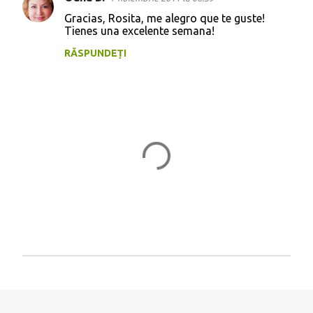
Gracias, Rosita, me alegro que te guste!
Tienes una excelente semana!
RĂSPUNDEȚI
T
r
i