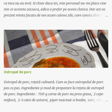
neplăcută la gust c...
ca inca nu au iesit. Si chiar daca ies, mie personal nu-mi place cine
stie ce aceasta zacusca, adica o prefer pe aceea clasica. Dar azi va
prezint reteta facuta de noi acum cateva zile, care consta dintr-o
reteta de zacusca clasica plus hribi. Gustul a iesit neasteptat de
bun, adica nu predomina ciuperca, ci gustul de zacusca de vinete.
Asadar folosim: 60 de ardei mari, 60 de gogoșari, 12 vinete, 3 kg de
ceapa, 800 g de bulion de roșii, 1 kg de morcov, 2 kg de hribi, piper,
sare, foi de dafin, 1,5 l ulei . Hribii nu pot fi decat conservati la
vremea asta, pt ca ei ies prin august, pe la mijlocul lunii, si in
perioada aceea nu gasiti toate ingredientele pt zacusca. Cel putin
in zona asta de depresiune de munte gogosarii abia acum, prin
septembrie, apar pe piata. Ardeii, gogosarii si vinetele se coc, se
Ostropel de porc
curata de coji si de seminte (doar ardeii si gogosarii) si se lasa la
scurs. Curatirea trebu...
Ostropel de porc, rețetă culinară. Cum se face ostropelul de porc
pas cu pas. Ingrediente și mod de preparare la rețeta de ostropel
de porc. Ingrediente : 700 g carne de porc nu prea grasa, 2 cepe
mijlocii, 2-3 catei de usturoi, piper macinat si boabe, sare, ulei, o
lingura de bulion, o foaie de dafin, o lingurita de faina. Carnea se