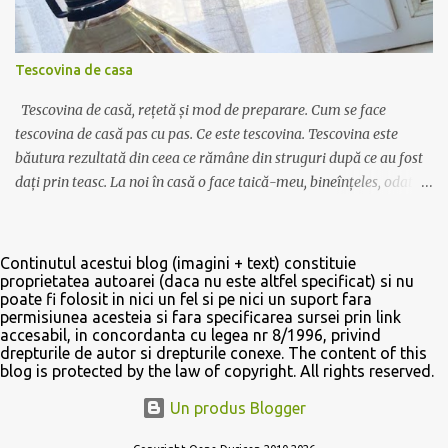
intaritor de frisca 1-2 pliculete, o lingurita de cacao, esenta de rom.
Margarina se mixeaza pana devine ca o spuma apoi se adauga
frisca lichida si se continua mixatul pana cand crema isi dubleaza
Tescovina de casa
volumul. Se adauga lingurita de cacao si zaharul pudra, se
mixeaza din nou pt 10-20 de secunde, apoi se adauga esen...
Tescovina de casă, rețetă și mod de preparare. Cum se face
tescovina de casă pas cu pas. Ce este tescovina. Tescovina este
băutura rezultată din ceea ce rămâne din struguri după ce au fost
dați prin teasc. La noi în casă o face taică-meu, bineînțeles, odată
la câțiva ani, după ce face vinul. În primul rând strugurii nu se dau
prin teasc până nu mai rămâne nimic din boască. Așa, cam 10-20%
din zeamă e bine să rămână acolo. Apoi se pune boasca în saci de
Continutul acestui blog (imagini + text) constituie
plastic și se așteaptă măcar câteva zile. O puteți lăsa deoparte și 2-
proprietatea autoarei (daca nu este altfel specificat) si nu
poate fi folosit in nici un fel si pe nici un suport fara
3 luni, nu e nici o problemă. Apoi se pune într-un cazan de felul
permisiunea acesteia si fara specificarea sursei prin link
celui din poză (dar e mult mai bine să fie din cupru), cazanul să nu
accesabil, in concordanta cu legea nr 8/1996, privind
fie plin ochi, să rămână spațiu cam de o palmă. Apoi se pune
drepturile de autor si drepturile conexe. The content of this
blog is protected by the law of copyright. All rights reserved.
capacul peste cazan și se lipește de jur împrejurul vasului cu un
aluat făcut din făină cu apă. Un pic de aluat se pune și în partea de
Un produs Blogger
sus, de unde iese țeava de cupru, ca să etanșeizeze vasul. Astfel,
când boasca începe să fiarbă, aburii se ridică înspre țe...