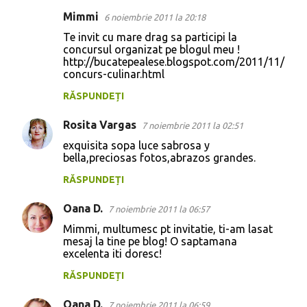
Mimmi
6 noiembrie 2011 la 20:18
C
Te invit cu mare drag sa participi la
o
concursul organizat pe blogul meu !
http://bucatepealese.blogspot.com/2011/11/
m
concurs-culinar.html
e
RĂSPUNDEȚI
n
t
Rosita Vargas
7 noiembrie 2011 la 02:51
a
exquisita sopa luce sabrosa y
bella,preciosas fotos,abrazos grandes.
r
i
RĂSPUNDEȚI
i
Oana D.
7 noiembrie 2011 la 06:57
Mimmi, multumesc pt invitatie, ti-am lasat
mesaj la tine pe blog! O saptamana
excelenta iti doresc!
RĂSPUNDEȚI
Oana D.
7 noiembrie 2011 la 06:59