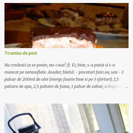
spala si se portioneaza in bucati mici. Se pune intr-o oala cu 3-4
linguri de ulei sa se rumeneasca pe toate partile, la foc mic. Intre
timp, intr-o tigaie se caleste in 2 linguri de ulei ceapa curatata,
spalata si taiata marunt, cu un praf de sare. Dupa ce devine
translucida se adauga lingurita de faina, se amesteca bine cu ceapa
si uleiul, si imediat se toarna un pahar de apa (200 ml) calda sau
supa de oase, daca aveti la indemana. Se amesteca des ca sa nu se
formeze cocoloase de faina, apoi se toarna sosul si ceapa peste
Tiramisu de post
carnea din oala, numai dupa ce aceasta a prins o crus...
Nu credeati ca se poate, nu-i asa? :)) Ei, bine, s-a putut si s-a
mancat pe nerasuflate. Asadar, blatul: - piscoturi fara ou, sau - 1
pahar de 200ml de ulei (merge foarte bine si pe 3 sferturi), 1,5
pahare de apa, 2,5 pahare de faina, 1 pahar de zahar, o lingurita
de bicarbonat, 1 pliculet de zahar vanilat. Totul se amesteca bine si
compozitia rezultata se pune intr-o tava de aragaz tapetata cu
hartie si se coace ca orice blat de pandispan. Dupa ce o scoateti din
cuptor, o lasati sa se raceasca apoi o taiati in doua jumatati, pe
verticala. Crema: un pachet de margarina la temperatura camerei,
o cutie mica de frisca lichida vegetala, 5-6 linguri de zahar pudra,