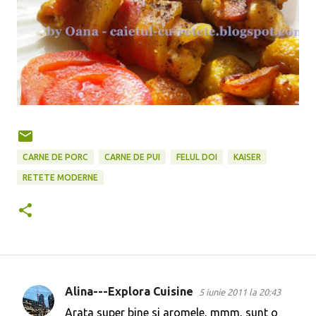
CARNE DE PORC
CARNE DE PUI
FELUL DOI
KAISER
RETETE MODERNE
Alina---Explora Cuisine
5 iunie 2011 la 20:43
C
Arata super bine si aromele, mmm, sunt o