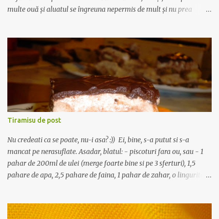
multe ouă și aluatul se îngreuna nepermis de mult și nu prea
creștea, tatăl meu a adaptat rețeta până cand i-a reușit cozonacul.
Dar asta s-a întâmplat cu mulți ani în urmă. Acum folosim la aluat
așa: la 1 kg de făină, 8-10 gălbenușuri, depinde cât de mari sunt
ouăle, 300 g zahăr, un pachet de unt (noi folosim de 200 g, dar
puteți pune și de 250, nu se modifică foarte tare aluatul), câteva
linguri de ulei care se folosesc la frământat și la întins foile, un praf
de sare, 50 g drojdie, 500 ml lapte, zahăr vanilat, esență de rom,
coajă rasă de lămâie și portocală; 50 g de unt sau ulei pentru uns
tăvile. Umplutura : cca 150 de nuci curățate de miez și măcinate, 5-
Tiramisu de post
6 linguri pline de zahăr, 1-2 linguri de cacao, cele 8 sau 10 albușuri
de la ouăle folosite la aluat, esență de rom, stafide, sa...
Nu credeati ca se poate, nu-i asa? :)) Ei, bine, s-a putut si s-a
mancat pe nerasuflate. Asadar, blatul: - piscoturi fara ou, sau - 1
pahar de 200ml de ulei (merge foarte bine si pe 3 sferturi), 1,5
pahare de apa, 2,5 pahare de faina, 1 pahar de zahar, o lingurita
de bicarbonat, 1 pliculet de zahar vanilat. Totul se amesteca bine si
compozitia rezultata se pune intr-o tava de aragaz tapetata cu
hartie si se coace ca orice blat de pandispan. Dupa ce o scoateti din