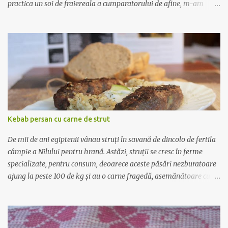
practica un soi de fraiereala a cumparatorului de afine, m-am
gandit ca ar fi nimerit sa incerc sa scriu despre deosebirea dintre
afine si alte fructe cu care seamana pana la identitate, precum
bozul si socul, si pe care comerciantii le vand pe post de afine.
Afinul , sau coacazul negru, este un arbust mic cu frunze ovale, mici
- asta este foarte important! - iar fructul este rotund, de culoare
albastru inchis, cu gust dulce acrisor. Fructele nu cresc in manunchi
- alt aspect important! Se recolteaza din iulie pana in septembrie si
se foloseste in special ca diuretic, antibacterian si in diabet. Bozul
este inrudit cu socul, creste chiar si pe marginea drumurilor, are
Kebab persan cu carne de strut
frunzele alungite, penate, iar fructele sunt aproape la fel ca afinele,
doar ca mai inchise la culoare batand i...
De mii de ani egiptenii vânau struţi în savană de dincolo de fertila
câmpie a Nilului pentru hrană. Astăzi, struţii se cresc în ferme
specializate, pentru consum, deoarece aceste păsări nezburatoare
ajung la peste 100 de kg şi au o carne fragedă, asemănătoare cu
aceea de vită la gust, culoare şi la textură, bogată în proteine şi
vitamine şi foarte sănătoasă pentru că nu conţine grăsimi. Din
acest motiv, că este o carne cu cel mai scăzut conţinut de colesterol,
friptura de struţ, ca și alte preparate rafinate, se găseşte adesea în