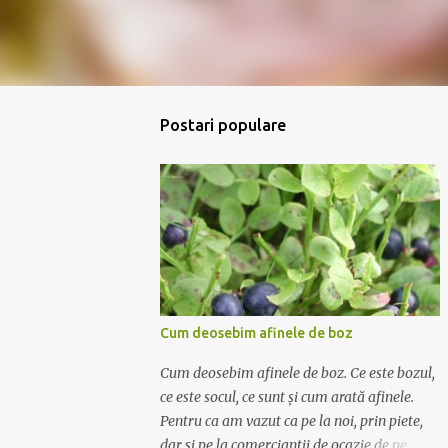
Postari populare
Cum deosebim afinele de boz
Cum deosebim afinele de boz. Ce este bozul,
ce este socul, ce sunt și cum arată afinele.
Pentru ca am vazut ca pe la noi, prin piete,
dar si pe la comerciantii de ocazie de pe