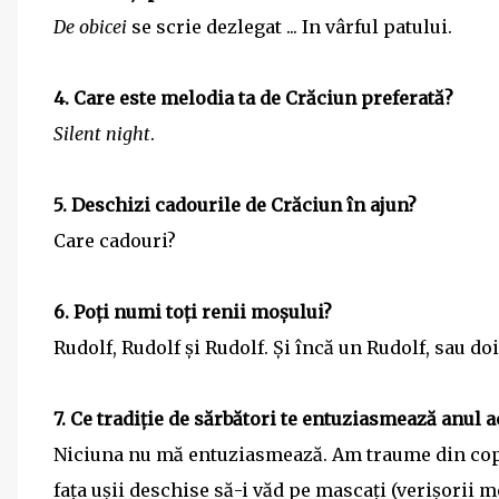
De obicei
se scrie dezlegat ... In vârful patului.
4. Care este melodia ta de Crăciun preferată?
Silent night
.
5. Deschizi cadourile de Crăciun în ajun?
Care cadouri?
6. Poți numi toți renii moșului?
Rudolf, Rudolf și Rudolf. Și încă un Rudolf, sau doi
7. Ce tradiție de sărbători te entuziasmează anul a
Niciuna nu mă entuziasmează. Am traume din copi
fața ușii deschise să-i văd pe mascați (verișorii 