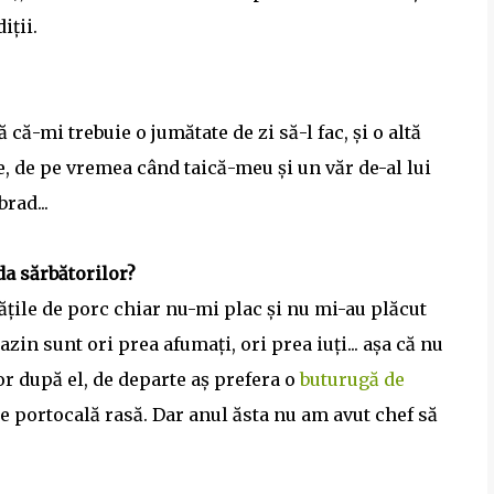
iții.
ă că-mi trebuie o jumătate de zi să-l fac, și o altă
, de pe vremea când taică-meu și un văr de-al lui
rad...
da sărbătorilor?
ățile de porc chiar nu-mi plac și nu mi-au plăcut
zin sunt ori prea afumați, ori prea iuți... așa că nu
r după el, de departe aș prefera o
buturugă de
e portocală rasă. Dar anul ăsta nu am avut chef să