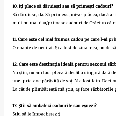
10. Iți place să dăruiești sau să primești cadouri?
Să dăruiesc, da. Să primesc, mi-ar plăcea, dacă ar
mult nu mai dau/primesc cadouri de Crăciun că nu
11. Care este cel mai frumos cadou pe care l-ai pr
O noapte de neuitat. Și a fost de ziua mea, nu de să
12. Care este destinația ideală pentru sezonul săr
Nu știu, nu am fost plecată decât o singură dată de 
unei prietene părăsită de soț. N-a fost fain. Deci 
La cât de plimbăreață mă știu, aș face sărbătorile
13. Știi să ambalezi cadourile sau eșuezi?
Știu să le împachetez :)