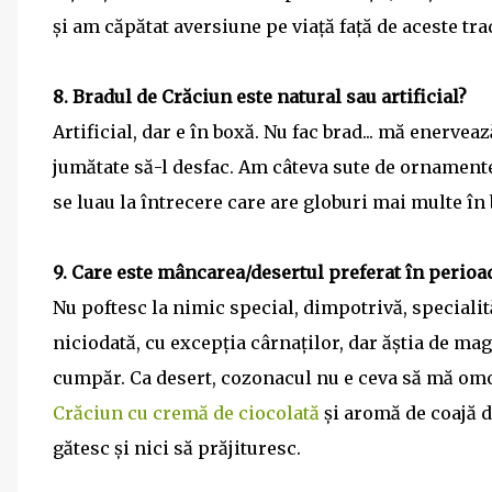
și am căpătat aversiune pe viață față de aceste trad
8. Bradul de Crăciun este natural sau artificial?
Artificial, dar e în boxă. Nu fac brad... mă enerveaz
jumătate să-l desfac. Am câteva sute de ornamente
se luau la întrecere care are globuri mai multe în b
9. Care este mâncarea/desertul preferat în perioa
Nu poftesc la nimic special, dimpotrivă, specialit
niciodată, cu excepția cârnaților, dar ăștia de maga
cumpăr. Ca desert, cozonacul nu e ceva să mă omo
Crăciun cu cremă de ciocolată
și aromă de coajă d
gătesc și nici să prăjituresc.