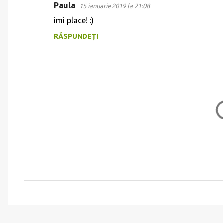
Paula
15 ianuarie 2019 la 21:08
C
imi place! :)
o
RĂSPUNDEȚI
m
e
n
t
a
r
i
i
T
r
i
m