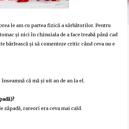
prea le am cu partea fizică a sărbătorilor. Pentru
stomac și nici în chinuiala de a face treabă până cad
 te bârfească și să comenteze critic când ceva nu e
u înseamnă că mă și uit an de an la el.
ăpadă)?
e zăpadă, rareori era ceva mai cald.