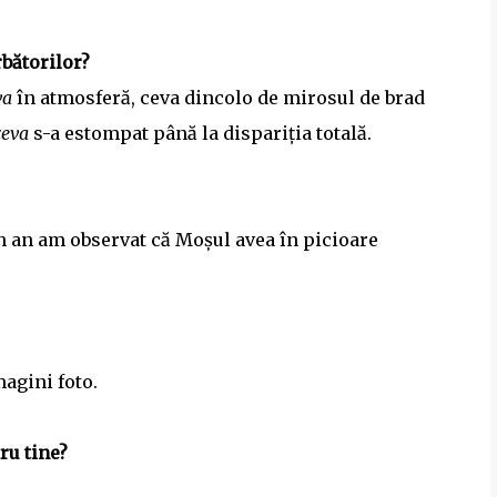
bătorilor?
va
în atmosferă, ceva dincolo de mirosul de brad
ceva
s-a estompat până la dispariția totală.
n an am observat că Moșul avea în picioare
magini foto.
tru tine?