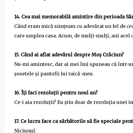
14. Cea mai memorabilă amintire din perioada Săr
Când eram mică simțeam cu adevărat un fel de
ce
care umplea casa. Acum, de mulți-mulți, ani acel
15. Când ai aflat adevărul despre Moș Crăciun?
Nu-mi amintesc, dar ai mei îmi spuneau că într-u
șosetele și pantofii lui taică-meu.
16. Îți faci rezoluții pentru noul an?
Ce-i aia rezoluții? Eu știu doar de rezoluția unei i
17. Ce lucru face ca sărbătorile să fie speciale pen
Niciunul.