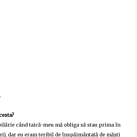
.
cesta?
lărie când taică-meu mă obliga să stau prima în
mei), dar eu eram teribil de înspăimântată de măști