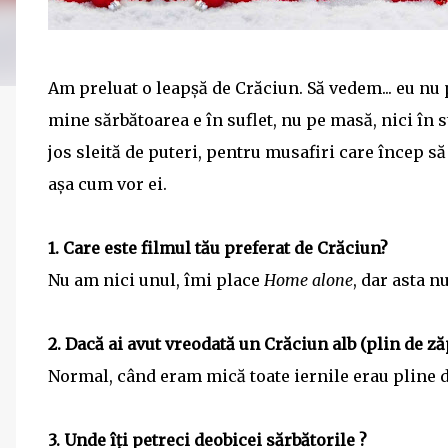
Am preluat o leapșă de Crăciun. Să vedem... eu nu 
mine sărbătoarea e în suflet, nu pe masă, nici în 
jos sleită de puteri, pentru musafiri care încep să
așa cum vor ei.
1. Care este filmul tău preferat de Crăciun?
Nu am nici unul, îmi place
Home alone
, dar asta n
2. Dacă ai avut vreodată un Crăciun alb (plin de z
Normal, când eram mică toate iernile erau pline d
3. Unde îți petreci deobicei sărbătorile ?