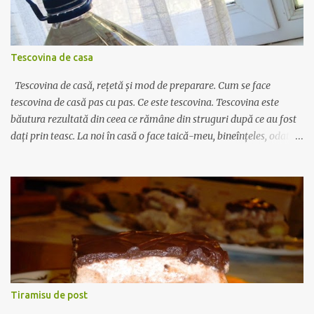
si uleiul, si imediat se toarna un pahar de apa (200 ml) calda sau
supa de oase, daca aveti la indemana. Se amesteca des ca sa nu se
formeze cocoloase de faina, apoi se toarna sosul si ceapa peste
Tescovina de casa
carnea din oala, numai dupa ce aceasta a prins o crus...
Tescovina de casă, rețetă și mod de preparare. Cum se face
tescovina de casă pas cu pas. Ce este tescovina. Tescovina este
băutura rezultată din ceea ce rămâne din struguri după ce au fost
dați prin teasc. La noi în casă o face taică-meu, bineînțeles, odată
la câțiva ani, după ce face vinul. În primul rând strugurii nu se dau
prin teasc până nu mai rămâne nimic din boască. Așa, cam 10-20%
din zeamă e bine să rămână acolo. Apoi se pune boasca în saci de
plastic și se așteaptă măcar câteva zile. O puteți lăsa deoparte și 2-
3 luni, nu e nici o problemă. Apoi se pune într-un cazan de felul
celui din poză (dar e mult mai bine să fie din cupru), cazanul să nu
fie plin ochi, să rămână spațiu cam de o palmă. Apoi se pune
capacul peste cazan și se lipește de jur împrejurul vasului cu un
aluat făcut din făină cu apă. Un pic de aluat se pune și în partea de
Tiramisu de post
sus, de unde iese țeava de cupru, ca să etanșeizeze vasul. Astfel,