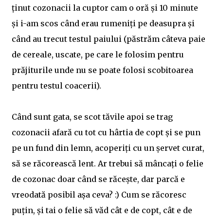
ținut cozonacii la cuptor cam o oră și 10 minute
și i-am scos când erau rumeniți pe deasupra și
când au trecut testul paiului (păstrăm câteva paie
de cereale, uscate, pe care le folosim pentru
prăjiturile unde nu se poate folosi scobitoarea
pentru testul coacerii).
Când sunt gata, se scot tăvile apoi se trag
cozonacii afară cu tot cu hârtia de copt și se pun
pe un fund din lemn, acoperiți cu un șervet curat,
să se răcorească lent. Ar trebui să mâncați o felie
de cozonac doar când se răcește, dar parcă e
vreodată posibil așa ceva? :) Cum se răcoresc
puțin, și tai o felie să văd cât e de copt, cât e de