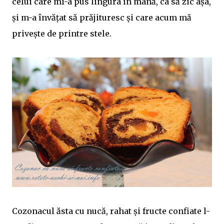
celui care mi-a pus lingura în mână, ca să zic așa,
și m-a învățat să prăjituresc și care acum mă
privește de printre stele.
Cozonacul ăsta cu nucă, rahat și fructe confiate l-