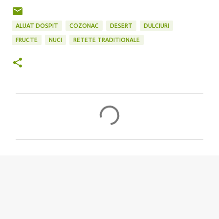
ALUAT DOSPIT
COZONAC
DESERT
DULCIURI
FRUCTE
NUCI
RETETE TRADITIONALE
C
o
m
e
n
t
a
r
i