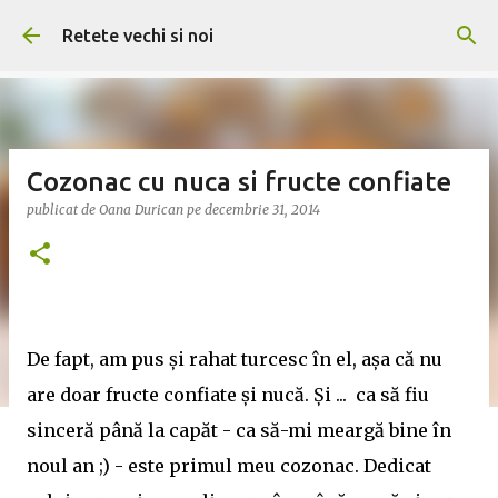
Treceți la conținutul principal
Retete vechi si noi
Cozonac cu nuca si fructe confiate
publicat de
Oana Durican
pe
decembrie 31, 2014
De fapt, am pus și rahat turcesc în el, așa că nu
are doar fructe confiate și nucă. Și ... ca să fiu
sinceră până la capăt - ca să-mi meargă bine în
noul an ;) - este primul meu cozonac. Dedicat