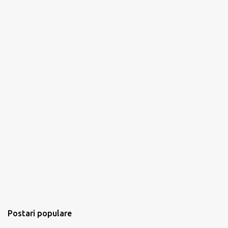
i
Postari populare