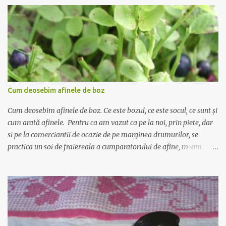
Cum deosebim afinele de boz
Cum deosebim afinele de boz. Ce este bozul, ce este socul, ce sunt și
cum arată afinele. Pentru ca am vazut ca pe la noi, prin piete, dar
si pe la comerciantii de ocazie de pe marginea drumurilor, se
practica un soi de fraiereala a cumparatorului de afine, m-am
gandit ca ar fi nimerit sa incerc sa scriu despre deosebirea dintre
afine si alte fructe cu care seamana pana la identitate, precum
bozul si socul, si pe care comerciantii le vand pe post de afine.
Afinul , sau coacazul negru, este un arbust mic cu frunze ovale, mici
- asta este foarte important! - iar fructul este rotund, de culoare
albastru inchis, cu gust dulce acrisor. Fructele nu cresc in manunchi