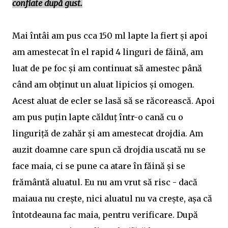
confiate după gust.
Mai întâi am pus cca 150 ml lapte la fiert și apoi
am amestecat în el rapid 4 linguri de făină, am
luat de pe foc și am continuat să amestec până
când am obținut un aluat lipicios și omogen.
Acest aluat de ecler se lasă să se răcorească. Apoi
am pus puțin lapte călduț într-o cană cu o
linguriță de zahăr și am amestecat drojdia. Am
auzit doamne care spun că drojdia uscată nu se
face maia, ci se pune ca atare în făină și se
frământă aluatul. Eu nu am vrut să risc - dacă
maiaua nu crește, nici aluatul nu va crește, așa că
întotdeauna fac maia, pentru verificare. După