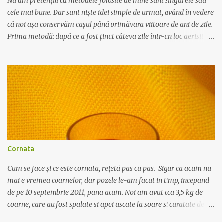
Nu am pretenția că metodele folosite de mine sunt singurele sau
cele mai bune. Dar sunt niște idei simple de urmat, având în vedere
că noi așa conservăm cașul până primăvara viitoare de ani de zile.
Prima metodă: după ce a fost ținut câteva zile într-un loc aerisit să
se mai usuce - de regulă cașul este umed când îl cumperi,
primăvara - îl tăiem felii groase, dăm puțină sare pe deasupra și
fiecare felie o învelim în pungă de plastic apoi toate feliile le
punem într-un sertar la congelator. A doua metodă: se feliază
cașul și se dă prin mașina de tocat. Se dă sare după gust și se
formează suluri învelite în folie transparentă care se pun la
congelator. Când avem nevoie de o felie sau de un rulou, îl scoatem
de la congelator și îl lăsăm în frigider până când se dezgheață - de
regulă de seara până dimineața. Dacă îl scoateți direct din
Cornata
congelator la temperatura camerei, se dezgheață mult prea
repede, pierde apa și rămâne un fel de brânză zguroasă și
Cum se face și ce este cornata, rețetă pas cu pas. Sigur ca acum nu
neplăcută la gust c...
mai e vremea coarnelor, dar pozele le-am facut in timp, incepand
de pe 10 septembrie 2011, pana acum. Noi am avut cca 3,5 kg de
coarne, care au fost spalate si apoi uscate la soare si curatate de
codite. Au fost puse intr-o sticla de plastic de 5 litri, iar peste ele s-a