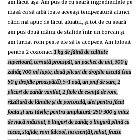
am făcut așa. Am pus de cu seară ingredientele pe
masă ca să aibă toate aceeași temperatură atunci
când mă apuc de făcut aluatul, și tot de cu seară
am pus două mâini de stafide într-un borcan și
am turnat rom peste ele să le acopere. Am folosit
pentru 2 cozonaci
1 kg de făină de calitate
superioară, cernută proaspăt, un pachet de unt, 300 g
zahăr, 700 ml lapte, două plicuri de drojdie uscată (sau
50 g drojdie proaspătă), 5+1 ouă, un praf de sare, 2
plicuri de zahăr vanilat, 2 fiole de esență de rom,
răzătură de lămâie și de portocală, ulei pentru făcut
foaia și uns tăvile; pentru umplutură: 250-300 g miez
de nucă măcinat, 6 linguri de zahăr, o lingură plină cu
cacao, stafide, rom (alcool, nu esență), rahat, fructe