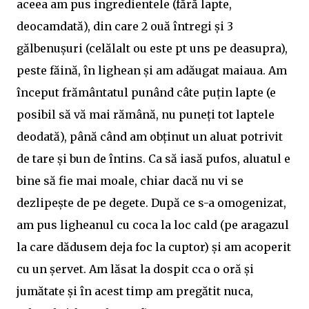
aceea am pus ingredientele (fără lapte,
deocamdată), din care 2 ouă întregi și 3
gălbenușuri (celălalt ou este pt uns pe deasupra),
peste făină, în lighean și am adăugat maiaua. Am
început frământatul punând câte puțin lapte (e
posibil să vă mai rămână, nu puneți tot laptele
deodată), până când am obținut un aluat potrivit
de tare și bun de întins. Ca să iasă pufos, aluatul e
bine să fie mai moale, chiar dacă nu vi se
dezlipește de pe degete. După ce s-a omogenizat,
am pus ligheanul cu coca la loc cald (pe aragazul
la care dădusem deja foc la cuptor) și am acoperit
cu un șervet. Am lăsat la dospit cca o oră și
jumătate și în acest timp am pregătit nuca,