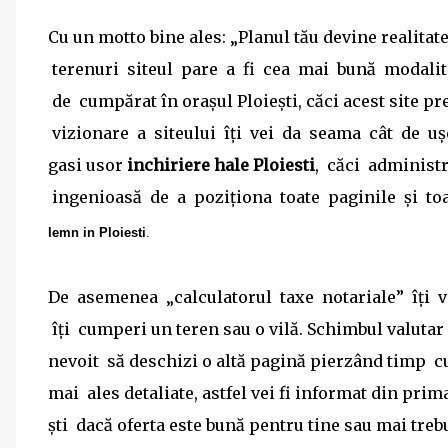
Cu un motto bine ales: „Planul tău devine realitate
terenuri site­ul pare a fi cea mai bună modalit
de cumpărat în oraşul Ploieşti, căci acest site pre
vizionare a site­ului îţi vei da seama cât de uşo
gasi usor
inchiriere hale Ploiesti
, căci administr
ingenioasă de a poziţiona toate paginile şi toat
lemn in Ploiesti
.
De asemenea „calculatorul taxe notariale” îţi va
îţi cumperi un teren sau o vilă. Schimbul valutar îţ
nevoit să deschizi o altă pagină pierzând timp cu
mai ales detaliate, astfel vei fi informat din prima
şti dacă oferta este bună pentru tine sau mai trebu