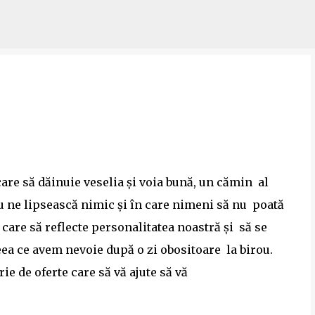
Treceți la conținutul principal
care să dăinuie veselia şi voia bună, un cămin al
nu ne lipsească nimic şi în care nimeni să nu poată
care să reflecte personalitatea noastră şi să se
ceea ce avem nevoie după o zi obositoare la birou.
ie de oferte care să vă ajute să vă