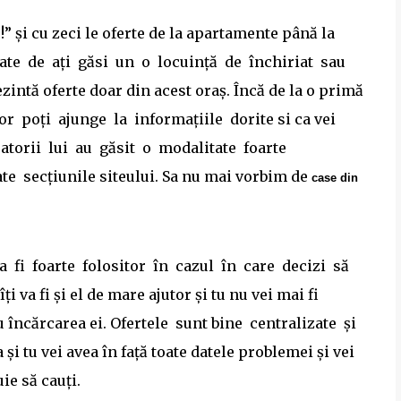
!” şi cu zeci le oferte de la apartamente până la
ate de aţi găsi un o locuinţă de închiriat sau
zintă oferte doar din acest oraş. Încă de la o primă
r poţi ajunge la informaţiile dorite si ca vei
atorii lui au găsit o modalitate foarte
e secţiunile site­ului. Sa nu mai vorbim de
case din
 fi foarte folositor în cazul în care decizi să
i va fi şi el de mare ajutor şi tu nu vei mai fi
 încărcarea ei. Ofertele sunt bine centralizate şi
 şi tu vei avea în faţă toate datele problemei şi vei
ie să cauţi.