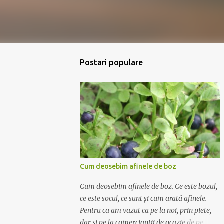
Postari populare
Cum deosebim afinele de boz
Cum deosebim afinele de boz. Ce este bozul,
ce este socul, ce sunt și cum arată afinele.
Pentru ca am vazut ca pe la noi, prin piete,
dar si pe la comerciantii de ocazie de pe