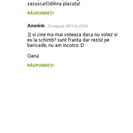
o
zacusca!Odihna placuta!
m
RĂSPUNDEȚI
e
Anonim
n
25 august 2011 la 23:43
t
:)) si cine ma mai voteaza daca nu votez si
eu la schimb? sunt franta dar rezist pe
a
baricade, nu am incotro :D
r
Oana
i
RĂSPUNDEȚI
i