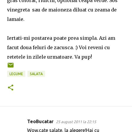
gras colorat, ridichi, optional ceapa verde. Sos
vinegreta sau de maioneza diluat cu zeama de
lamaie.
Iertati-mi postarea poate prea simpla. Azi am
facut doua feluri de zacusca. :) Voi reveni cu
retetele in zilele urmatoare. Va pup!
LEGUME
SALATA
TeoBucatar
25 august 2011 la 22:15
C
Wow,cate salate, la alegere!Hai cu