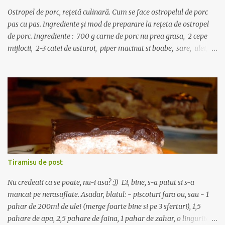
scurs. Curatirea trebu...
Ostropel de porc, rețetă culinară. Cum se face ostropelul de porc
pas cu pas. Ingrediente și mod de preparare la rețeta de ostropel
de porc. Ingrediente : 700 g carne de porc nu prea grasa, 2 cepe
mijlocii, 2-3 catei de usturoi, piper macinat si boabe, sare, ulei, o
lingura de bulion, o foaie de dafin, o lingurita de faina. Carnea se
spala si se portioneaza in bucati mici. Se pune intr-o oala cu 3-4
linguri de ulei sa se rumeneasca pe toate partile, la foc mic. Intre
timp, intr-o tigaie se caleste in 2 linguri de ulei ceapa curatata,
spalata si taiata marunt, cu un praf de sare. Dupa ce devine
translucida se adauga lingurita de faina, se amesteca bine cu ceapa
si uleiul, si imediat se toarna un pahar de apa (200 ml) calda sau
supa de oase, daca aveti la indemana. Se amesteca des ca sa nu se
formeze cocoloase de faina, apoi se toarna sosul si ceapa peste
Tiramisu de post
carnea din oala, numai dupa ce aceasta a prins o crus...
Nu credeati ca se poate, nu-i asa? :)) Ei, bine, s-a putut si s-a
mancat pe nerasuflate. Asadar, blatul: - piscoturi fara ou, sau - 1
pahar de 200ml de ulei (merge foarte bine si pe 3 sferturi), 1,5
pahare de apa, 2,5 pahare de faina, 1 pahar de zahar, o lingurita