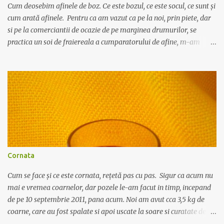
Cum deosebim afinele de boz. Ce este bozul, ce este socul, ce sunt și
cum arată afinele. Pentru ca am vazut ca pe la noi, prin piete, dar
si pe la comerciantii de ocazie de pe marginea drumurilor, se
practica un soi de fraiereala a cumparatorului de afine, m-am
gandit ca ar fi nimerit sa incerc sa scriu despre deosebirea dintre
afine si alte fructe cu care seamana pana la identitate, precum
bozul si socul, si pe care comerciantii le vand pe post de afine.
Afinul , sau coacazul negru, este un arbust mic cu frunze ovale, mici
- asta este foarte important! - iar fructul este rotund, de culoare
albastru inchis, cu gust dulce acrisor. Fructele nu cresc in manunchi
- alt aspect important! Se recolteaza din iulie pana in septembrie si
se foloseste in special ca diuretic, antibacterian si in diabet. Bozul
este inrudit cu socul, creste chiar si pe marginea drumurilor, are
Cornata
frunzele alungite, penate, iar fructele sunt aproape la fel ca afinele,
doar ca mai inchise la culoare batand i...
Cum se face și ce este cornata, rețetă pas cu pas. Sigur ca acum nu
mai e vremea coarnelor, dar pozele le-am facut in timp, incepand
de pe 10 septembrie 2011, pana acum. Noi am avut cca 3,5 kg de
coarne, care au fost spalate si apoi uscate la soare si curatate de
codite. Au fost puse intr-o sticla de plastic de 5 litri, iar peste ele s-a