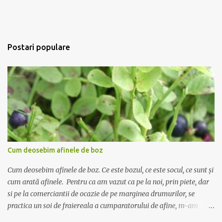
Postari populare
Cum deosebim afinele de boz
Cum deosebim afinele de boz. Ce este bozul, ce este socul, ce sunt și
cum arată afinele. Pentru ca am vazut ca pe la noi, prin piete, dar
si pe la comerciantii de ocazie de pe marginea drumurilor, se
practica un soi de fraiereala a cumparatorului de afine, m-am
gandit ca ar fi nimerit sa incerc sa scriu despre deosebirea dintre