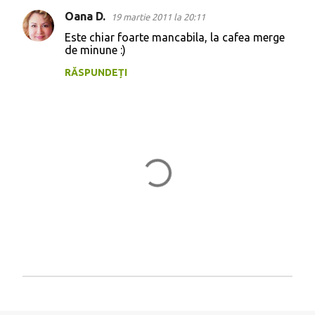
Oana D.
19 martie 2011 la 20:11
Este chiar foarte mancabila, la cafea merge
de minune :)
RĂSPUNDEȚI
T
r