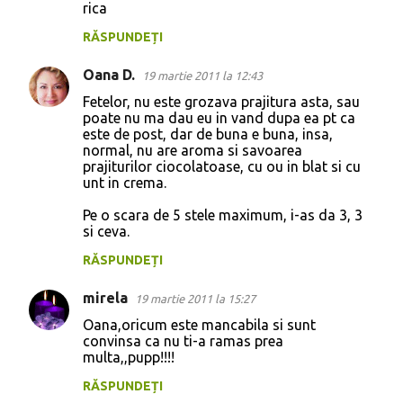
t
rica
a
RĂSPUNDEȚI
r
Oana D.
19 martie 2011 la 12:43
i
Fetelor, nu este grozava prajitura asta, sau
i
poate nu ma dau eu in vand dupa ea pt ca
este de post, dar de buna e buna, insa,
normal, nu are aroma si savoarea
prajiturilor ciocolatoase, cu ou in blat si cu
unt in crema.
Pe o scara de 5 stele maximum, i-as da 3, 3
si ceva.
RĂSPUNDEȚI
mirela
19 martie 2011 la 15:27
Oana,oricum este mancabila si sunt
convinsa ca nu ti-a ramas prea
multa,,pupp!!!!
RĂSPUNDEȚI