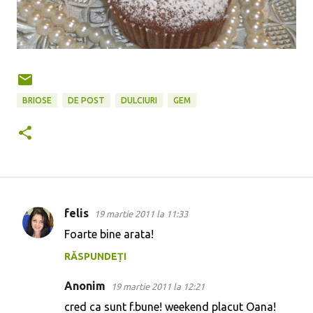
BRIOSE
DE POST
DULCIURI
GEM
felis
19 martie 2011 la 11:33
C
Foarte bine arata!
o
RĂSPUNDEȚI
m
e
Anonim
19 martie 2011 la 12:21
n
cred ca sunt f.bune! weekend placut Oana!