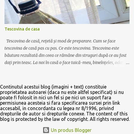
doriti. Aici depinde daca vreti o bautura de tip lichior, si atunci se
toarna maxim jumatate alcool, iar restul sirop, sau daca vreti o
bautura mai tare, doar cu aroma de fructe, si atunci amestecati 3/4
alcool si restul sirop. Dar exista si varianta in care puteti lasa
Tescovina de casa
recipientul la rece, cum am facut noi, si sa amestecati siropul cu
alcool doar la servire. Daca o sa ...
Tescovina de casă, rețetă și mod de preparare. Cum se face
tescovina de casă pas cu pas. Ce este tescovina. Tescovina este
băutura rezultată din ceea ce rămâne din struguri după ce au fost
dați prin teasc. La noi în casă o face taică-meu, bineînțeles, odată
la câțiva ani, după ce face vinul. În primul rând strugurii nu se dau
prin teasc până nu mai rămâne nimic din boască. Așa, cam 10-20%
din zeamă e bine să rămână acolo. Apoi se pune boasca în saci de
Continutul acestui blog (imagini + text) constituie
plastic și se așteaptă măcar câteva zile. O puteți lăsa deoparte și 2-
proprietatea autoarei (daca nu este altfel specificat) si nu
poate fi folosit in nici un fel si pe nici un suport fara
3 luni, nu e nici o problemă. Apoi se pune într-un cazan de felul
permisiunea acesteia si fara specificarea sursei prin link
celui din poză (dar e mult mai bine să fie din cupru), cazanul să nu
accesabil, in concordanta cu legea nr 8/1996, privind
fie plin ochi, să rămână spațiu cam de o palmă. Apoi se pune
drepturile de autor si drepturile conexe. The content of this
blog is protected by the law of copyright. All rights reserved.
capacul peste cazan și se lipește de jur împrejurul vasului cu un
aluat făcut din făină cu apă. Un pic de aluat se pune și în partea de
Un produs Blogger