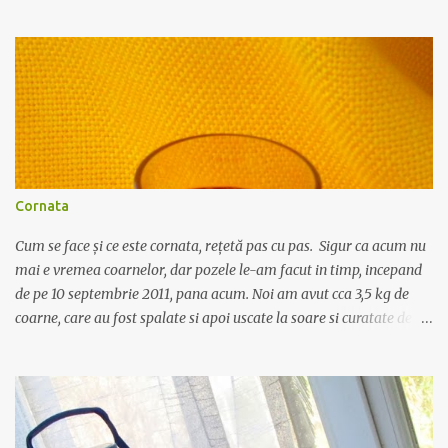
lingura de bulion, o foaie de dafin, o lingurita de faina. Carnea se
spala si se portioneaza in bucati mici. Se pune intr-o oala cu 3-4
linguri de ulei sa se rumeneasca pe toate partile, la foc mic. Intre
timp, intr-o tigaie se caleste in 2 linguri de ulei ceapa curatata,
spalata si taiata marunt, cu un praf de sare. Dupa ce devine
translucida se adauga lingurita de faina, se amesteca bine cu ceapa
si uleiul, si imediat se toarna un pahar de apa (200 ml) calda sau
supa de oase, daca aveti la indemana. Se amesteca des ca sa nu se
formeze cocoloase de faina, apoi se toarna sosul si ceapa peste
Cornata
carnea din oala, numai dupa ce aceasta a prins o crus...
Cum se face și ce este cornata, rețetă pas cu pas. Sigur ca acum nu
mai e vremea coarnelor, dar pozele le-am facut in timp, incepand
de pe 10 septembrie 2011, pana acum. Noi am avut cca 3,5 kg de
coarne, care au fost spalate si apoi uscate la soare si curatate de
codite. Au fost puse intr-o sticla de plastic de 5 litri, iar peste ele s-a
turnat 1 kg de zahar. Sticla se agita bine ca sa amestece fructele cu
zaharul, apoi se lasa asa, cu capacul inchis, timp cateva
saptamani, pana cand incepe sa se separe siropul de coarne. In
perioada aceea puteti turna alcool peste sirop, in ce proportie