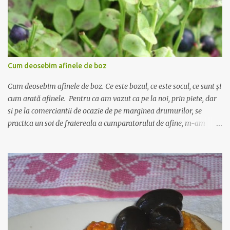
Cum deosebim afinele de boz
Cum deosebim afinele de boz. Ce este bozul, ce este socul, ce sunt și
cum arată afinele. Pentru ca am vazut ca pe la noi, prin piete, dar
si pe la comerciantii de ocazie de pe marginea drumurilor, se
practica un soi de fraiereala a cumparatorului de afine, m-am
gandit ca ar fi nimerit sa incerc sa scriu despre deosebirea dintre
afine si alte fructe cu care seamana pana la identitate, precum
bozul si socul, si pe care comerciantii le vand pe post de afine.
Afinul , sau coacazul negru, este un arbust mic cu frunze ovale, mici
- asta este foarte important! - iar fructul este rotund, de culoare
albastru inchis, cu gust dulce acrisor. Fructele nu cresc in manunchi
- alt aspect important! Se recolteaza din iulie pana in septembrie si
se foloseste in special ca diuretic, antibacterian si in diabet. Bozul