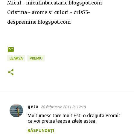
Micul - miculinbucatarie.blogspot.com
Cristina - arome si culori - cris75-
despremine.blogspot.com
LEAPSA
PREMIU
geta
20 februarie 2011 la 12:10
C
Multumesc tare mult!Esti o draguta!Promit
o
ca voi prelua leapsa zilele astea!
m
RĂSPUNDEȚI