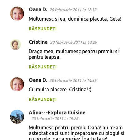
e
Oana D.
n
20 februarie 2011 la 12:32
t
Multumesc si eu, duminica placuta, Geta!
a
RĂSPUNDEȚI
r
Cristina
20 februarie 2011 la 13:29
i
Draga mea, multumesc pentru premiu si
i
pentru leapsa.
RĂSPUNDEȚI
Oana D.
20 februarie 2011 la 14:36
Cu multa placere, Cristina! :)
RĂSPUNDEȚI
Alina---Explora Cuisine
20 februarie 2011 la 19:26
Multumesc pentru premiu Oana! nu m-am
asteptat caci sunt incepatoare cu blogul si
cu pozele, dar apreciez foarte tare!