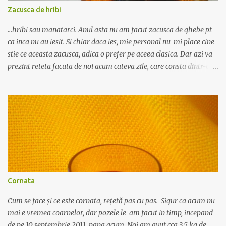
este inrudit cu socul, creste chiar si pe marginea drumurilor, are
Zacusca de hribi
frunzele alungite, penate, iar fructele sunt aproape la fel ca afinele,
doar ca mai inchise la culoare batand i...
...hribi sau manatarci. Anul asta nu am facut zacusca de ghebe pt
ca inca nu au iesit. Si chiar daca ies, mie personal nu-mi place cine
stie ce aceasta zacusca, adica o prefer pe aceea clasica. Dar azi va
prezint reteta facuta de noi acum cateva zile, care consta dintr-o
reteta de zacusca clasica plus hribi. Gustul a iesit neasteptat de
bun, adica nu predomina ciuperca, ci gustul de zacusca de vinete.
Asadar folosim: 60 de ardei mari, 60 de gogoșari, 12 vinete, 3 kg de
ceapa, 800 g de bulion de roșii, 1 kg de morcov, 2 kg de hribi, piper,
sare, foi de dafin, 1,5 l ulei . Hribii nu pot fi decat conservati la
vremea asta, pt ca ei ies prin august, pe la mijlocul lunii, si in
perioada aceea nu gasiti toate ingredientele pt zacusca. Cel putin
in zona asta de depresiune de munte gogosarii abia acum, prin
septembrie, apar pe piata. Ardeii, gogosarii si vinetele se coc, se
Cornata
curata de coji si de seminte (doar ardeii si gogosarii) si se lasa la
scurs. Curatirea trebu...
Cum se face și ce este cornata, rețetă pas cu pas. Sigur ca acum nu
mai e vremea coarnelor, dar pozele le-am facut in timp, incepand
de pe 10 septembrie 2011, pana acum. Noi am avut cca 3,5 kg de