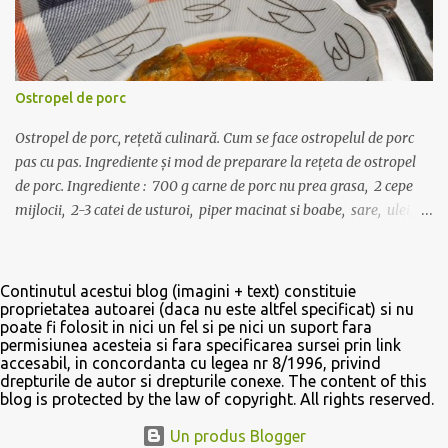
o cutie mica de frisca lichida vegetala, 5-6 linguri de zahar pudra,
intaritor de frisca 1-2 pliculete, o lingurita de cacao, esenta de rom.
Margarina se mixeaza pana devine ca o spuma apoi se adauga
frisca lichida si se continua mixatul pana cand crema isi dubleaza
Ostropel de porc
volumul. Se adauga lingurita de cacao si zaharul pudra, se
mixeaza din nou pt 10-20 de secunde, apoi se adauga esen...
Ostropel de porc, rețetă culinară. Cum se face ostropelul de porc
pas cu pas. Ingrediente și mod de preparare la rețeta de ostropel
de porc. Ingrediente : 700 g carne de porc nu prea grasa, 2 cepe
mijlocii, 2-3 catei de usturoi, piper macinat si boabe, sare, ulei, o
lingura de bulion, o foaie de dafin, o lingurita de faina. Carnea se
spala si se portioneaza in bucati mici. Se pune intr-o oala cu 3-4
linguri de ulei sa se rumeneasca pe toate partile, la foc mic. Intre
Continutul acestui blog (imagini + text) constituie
timp, intr-o tigaie se caleste in 2 linguri de ulei ceapa curatata,
proprietatea autoarei (daca nu este altfel specificat) si nu
poate fi folosit in nici un fel si pe nici un suport fara
spalata si taiata marunt, cu un praf de sare. Dupa ce devine
permisiunea acesteia si fara specificarea sursei prin link
translucida se adauga lingurita de faina, se amesteca bine cu ceapa
accesabil, in concordanta cu legea nr 8/1996, privind
si uleiul, si imediat se toarna un pahar de apa (200 ml) calda sau
drepturile de autor si drepturile conexe. The content of this
blog is protected by the law of copyright. All rights reserved.
supa de oase, daca aveti la indemana. Se amesteca des ca sa nu se
formeze cocoloase de faina, apoi se toarna sosul si ceapa peste
Un produs Blogger