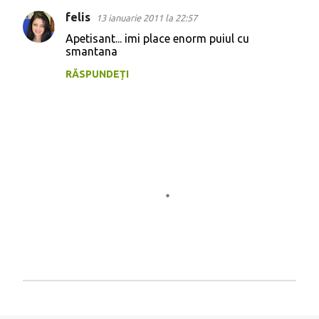
felis
13 ianuarie 2011 la 22:57
Apetisant... imi place enorm puiul cu
smantana
RĂSPUNDEȚI
T
r