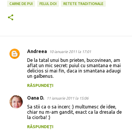
CARNE DE PUI
FELUL DOI
RETETE TRADITIONALE
Andreea
10 ianuarie 2011 la 17:01
C
De la tatal unui bun prieten, bucovinean, am
o
aflat un mic secret: puiul cu smantana e mai
delicios si mai fin, daca in smantana adaugi
m
un galbenus.
e
RĂSPUNDEȚI
n
t
Oana D.
11 ianuarie 2011 la 15:06
a
Sa stii ca o sa incerc :) multumesc de idee,
chiar nu m-am gandit, exact ca la dresala de
r
la ciorba! :)
i
RĂSPUNDEȚI
i