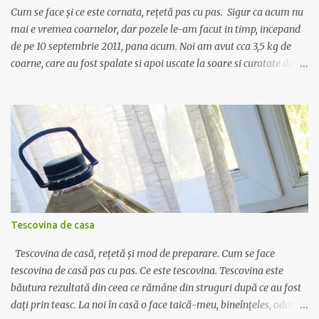
repede, pierde apa și rămâne un fel de brânză zguroasă și
Cum se face și ce este cornata, rețetă pas cu pas. Sigur ca acum nu
neplăcută la gust c...
mai e vremea coarnelor, dar pozele le-am facut in timp, incepand
de pe 10 septembrie 2011, pana acum. Noi am avut cca 3,5 kg de
coarne, care au fost spalate si apoi uscate la soare si curatate de
codite. Au fost puse intr-o sticla de plastic de 5 litri, iar peste ele s-a
turnat 1 kg de zahar. Sticla se agita bine ca sa amestece fructele cu
zaharul, apoi se lasa asa, cu capacul inchis, timp cateva
saptamani, pana cand incepe sa se separe siropul de coarne. In
perioada aceea puteti turna alcool peste sirop, in ce proportie
doriti. Aici depinde daca vreti o bautura de tip lichior, si atunci se
toarna maxim jumatate alcool, iar restul sirop, sau daca vreti o
bautura mai tare, doar cu aroma de fructe, si atunci amestecati 3/4
alcool si restul sirop. Dar exista si varianta in care puteti lasa
Tescovina de casa
recipientul la rece, cum am facut noi, si sa amestecati siropul cu
alcool doar la servire. Daca o sa ...
Tescovina de casă, rețetă și mod de preparare. Cum se face
tescovina de casă pas cu pas. Ce este tescovina. Tescovina este
băutura rezultată din ceea ce rămâne din struguri după ce au fost
dați prin teasc. La noi în casă o face taică-meu, bineînțeles, odată