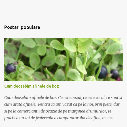
Postari populare
Cum deosebim afinele de boz
Cum deosebim afinele de boz. Ce este bozul, ce este socul, ce sunt și
cum arată afinele. Pentru ca am vazut ca pe la noi, prin piete, dar
si pe la comerciantii de ocazie de pe marginea drumurilor, se
practica un soi de fraiereala a cumparatorului de afine, m-am
gandit ca ar fi nimerit sa incerc sa scriu despre deosebirea dintre