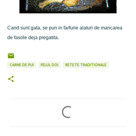
Cand sunt gata, se pun in farfurie alaturi de mancarea
de fasole deja pregatita.
CARNE DE PUI
FELUL DOI
RETETE TRADITIONALE
C
o
m
e