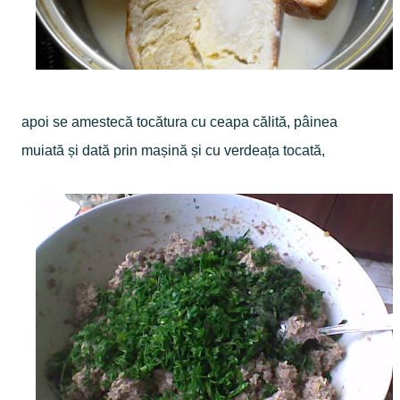
apoi se amestecă tocătura cu ceapa călită, pâinea
muiată și dată prin mașină și cu verdeața tocată,