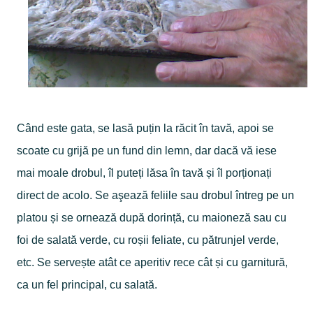
Când este gata, se lasă puțin la răcit în tavă, apoi se
scoate cu grijă pe un fund din lemn, dar dacă vă iese
mai moale drobul, îl puteți lăsa în tavă și îl porționați
direct de acolo. Se aşează feliile sau drobul întreg pe un
platou și se ornează după dorință, cu maioneză sau cu
foi de salată verde, cu roșii feliate, cu pătrunjel verde,
etc. Se servește atât ce aperitiv rece cât și cu garnitură,
ca un fel principal, cu salată.