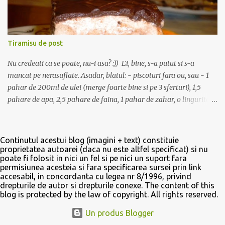
doriti. Aici depinde daca vreti o bautura de tip lichior, si atunci se
toarna maxim jumatate alcool, iar restul sirop, sau daca vreti o
bautura mai tare, doar cu aroma de fructe, si atunci amestecati 3/4
alcool si restul sirop. Dar exista si varianta in care puteti lasa
Tiramisu de post
recipientul la rece, cum am facut noi, si sa amestecati siropul cu
alcool doar la servire. Daca o sa ...
Nu credeati ca se poate, nu-i asa? :)) Ei, bine, s-a putut si s-a
mancat pe nerasuflate. Asadar, blatul: - piscoturi fara ou, sau - 1
pahar de 200ml de ulei (merge foarte bine si pe 3 sferturi), 1,5
pahare de apa, 2,5 pahare de faina, 1 pahar de zahar, o lingurita
de bicarbonat, 1 pliculet de zahar vanilat. Totul se amesteca bine si
compozitia rezultata se pune intr-o tava de aragaz tapetata cu
hartie si se coace ca orice blat de pandispan. Dupa ce o scoateti din
Continutul acestui blog (imagini + text) constituie
cuptor, o lasati sa se raceasca apoi o taiati in doua jumatati, pe
proprietatea autoarei (daca nu este altfel specificat) si nu
poate fi folosit in nici un fel si pe nici un suport fara
verticala. Crema: un pachet de margarina la temperatura camerei,
permisiunea acesteia si fara specificarea sursei prin link
o cutie mica de frisca lichida vegetala, 5-6 linguri de zahar pudra,
accesabil, in concordanta cu legea nr 8/1996, privind
intaritor de frisca 1-2 pliculete, o lingurita de cacao, esenta de rom.
drepturile de autor si drepturile conexe. The content of this
blog is protected by the law of copyright. All rights reserved.
Margarina se mixeaza pana devine ca o spuma apoi se adauga
frisca lichida si se continua mixatul pana cand crema isi dubleaza
Un produs Blogger
volumul. Se adauga lingurita de cacao si zaharul pudra, se