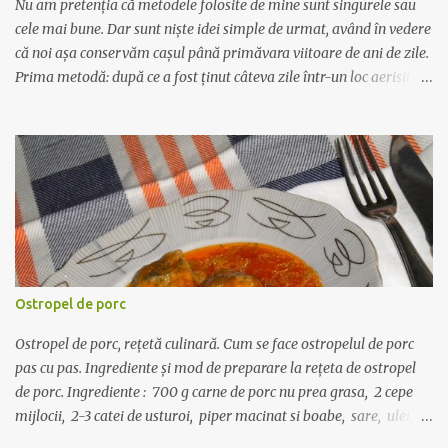
de struţ la noi, din fermele care se află pe teritoriul ţării noa...
Nu am pretenția că metodele folosite de mine sunt singurele sau
cele mai bune. Dar sunt niște idei simple de urmat, având în vedere
că noi așa conservăm cașul până primăvara viitoare de ani de zile.
Prima metodă: după ce a fost ținut câteva zile într-un loc aerisit să
se mai usuce - de regulă cașul este umed când îl cumperi,
primăvara - îl tăiem felii groase, dăm puțină sare pe deasupra și
fiecare felie o învelim în pungă de plastic apoi toate feliile le
punem într-un sertar la congelator. A doua metodă: se feliază
cașul și se dă prin mașina de tocat. Se dă sare după gust și se
formează suluri învelite în folie transparentă care se pun la
congelator. Când avem nevoie de o felie sau de un rulou, îl scoatem
de la congelator și îl lăsăm în frigider până când se dezgheață - de
regulă de seara până dimineața. Dacă îl scoateți direct din
Ostropel de porc
congelator la temperatura camerei, se dezgheață mult prea
repede, pierde apa și rămâne un fel de brânză zguroasă și
Ostropel de porc, rețetă culinară. Cum se face ostropelul de porc
neplăcută la gust c...
pas cu pas. Ingrediente și mod de preparare la rețeta de ostropel
de porc. Ingrediente : 700 g carne de porc nu prea grasa, 2 cepe
mijlocii, 2-3 catei de usturoi, piper macinat si boabe, sare, ulei, o
lingura de bulion, o foaie de dafin, o lingurita de faina. Carnea se