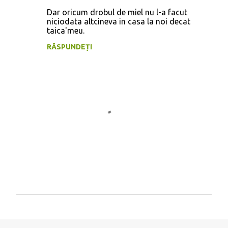
i
Dar oricum drobul de miel nu l-a facut
i
niciodata altcineva in casa la noi decat
taica'meu.
RĂSPUNDEȚI
T
r