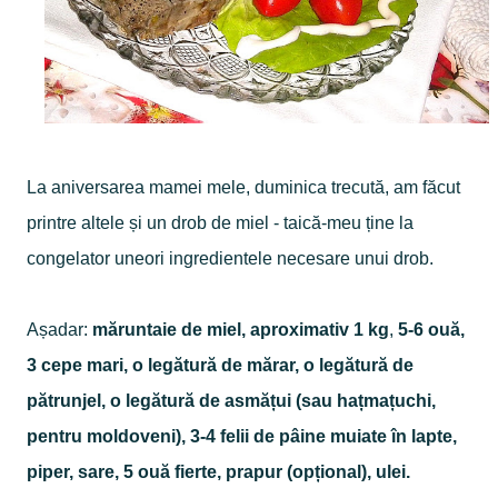
La aniversarea mamei mele, duminica trecută, am făcut
printre altele și un drob de miel - taică-meu ține la
congelator uneori ingredientele necesare unui drob.
Așadar:
măruntaie de miel, aproximativ 1 kg
,
5-6 ouă,
3 cepe mari, o legătură de mărar, o legătură de
pătrunjel, o legătură de asmățui (sau hațmațuchi,
pentru moldoveni), 3-4 felii de pâine muiate în lapte,
piper, sare, 5 ouă fierte, prapur (opțional), ulei.