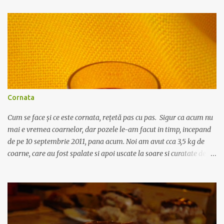
spala si se portioneaza in bucati mici. Se pune intr-o oala cu 3-4
linguri de ulei sa se rumeneasca pe toate partile, la foc mic. Intre
timp, intr-o tigaie se caleste in 2 linguri de ulei ceapa curatata,
spalata si taiata marunt, cu un praf de sare. Dupa ce devine
translucida se adauga lingurita de faina, se amesteca bine cu ceapa
si uleiul, si imediat se toarna un pahar de apa (200 ml) calda sau
supa de oase, daca aveti la indemana. Se amesteca des ca sa nu se
formeze cocoloase de faina, apoi se toarna sosul si ceapa peste
Cornata
carnea din oala, numai dupa ce aceasta a prins o crus...
Cum se face și ce este cornata, rețetă pas cu pas. Sigur ca acum nu
mai e vremea coarnelor, dar pozele le-am facut in timp, incepand
de pe 10 septembrie 2011, pana acum. Noi am avut cca 3,5 kg de
coarne, care au fost spalate si apoi uscate la soare si curatate de
codite. Au fost puse intr-o sticla de plastic de 5 litri, iar peste ele s-a
turnat 1 kg de zahar. Sticla se agita bine ca sa amestece fructele cu
zaharul, apoi se lasa asa, cu capacul inchis, timp cateva
saptamani, pana cand incepe sa se separe siropul de coarne. In
perioada aceea puteti turna alcool peste sirop, in ce proportie