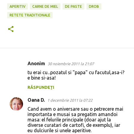
APERITIV
CARNE DE MIEL
DE PASTE
DROB
RETETE TRADITIONALE
Anonim
30 noiembrie 2011 la 21:07
C
tu erai cu...pozatul si "papa" cu facutul,asa-i?
o
e bine si-asa!
m
RĂSPUNDEȚI
e
Oana D.
n
1 decembrie 2011 la 07:22
t
Cand avem o aniversare sau o petrecere mai
importanta e musai sa pregatim amandoi
a
masa: el felurile principale (doar ajut la
diverse curatari de cartofi, de exemplu), iar
r
eu dulciurile si unele aperitive.