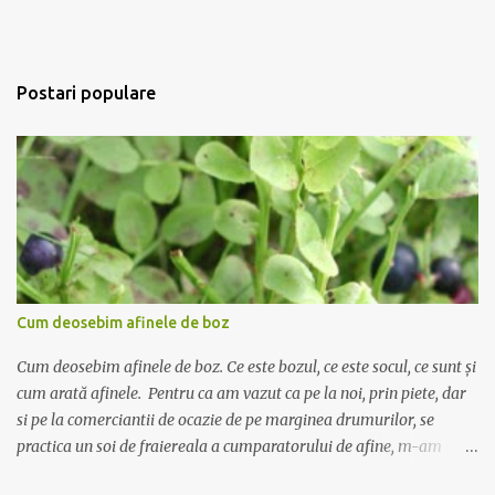
Postari populare
Cum deosebim afinele de boz
Cum deosebim afinele de boz. Ce este bozul, ce este socul, ce sunt și
cum arată afinele. Pentru ca am vazut ca pe la noi, prin piete, dar
si pe la comerciantii de ocazie de pe marginea drumurilor, se
practica un soi de fraiereala a cumparatorului de afine, m-am
gandit ca ar fi nimerit sa incerc sa scriu despre deosebirea dintre