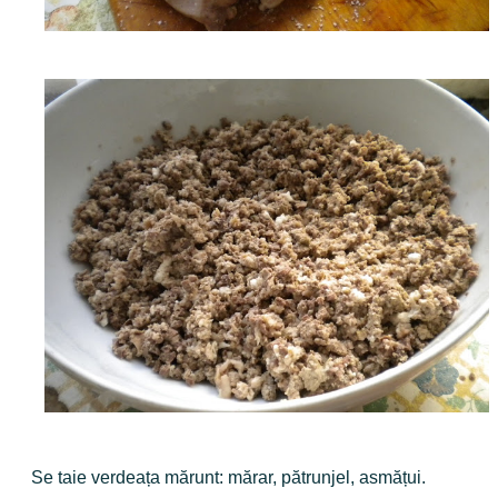
Se taie verdeața mărunt: mărar, pătrunjel, asmățui.